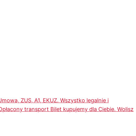
Umowa, ZUS, A1, EKUZ. Wszystko legalnie i
Opłacony transport
Bilet kupujemy dla Ciebie. Wolisz