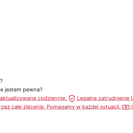
?
nie jestem pewna?
 aktualizowane codziennie.
Legalne zatrudnienie
rzez całe zlecenie. Pomagamy w każdej sytuacji.