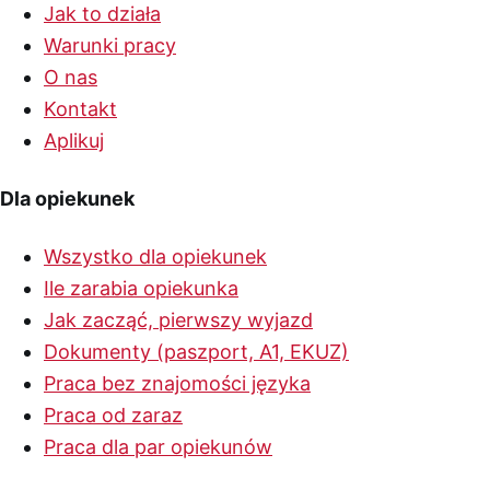
Jak to działa
Warunki pracy
O nas
Kontakt
Aplikuj
Dla opiekunek
Wszystko dla opiekunek
Ile zarabia opiekunka
Jak zacząć, pierwszy wyjazd
Dokumenty (paszport, A1, EKUZ)
Praca bez znajomości języka
Praca od zaraz
Praca dla par opiekunów