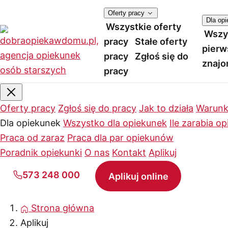
Oferty pracy
Dla op
Wszystkie oferty
Wszy
pracy
Stałe oferty
pierw
pracy
Zgłoś się do
znajo
pracy
Oferty pracy
Zgłoś się do pracy
Jak to działa
Warunk
Dla opiekunek
Wszystko dla opiekunek
Ile zarabia o
Praca od zaraz
Praca dla par opiekunów
Poradnik opiekunki
O nas
Kontakt
Aplikuj
573 248 000
Aplikuj online
Strona główna
Aplikuj