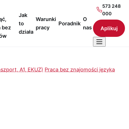
573 248
000
Jak
ąć,
Warunki
O
to
Poradnik
 bez
pracy
nas
Aplikuj
działa
nów
szport, A1, EKUZ)
Praca bez znajomości języka