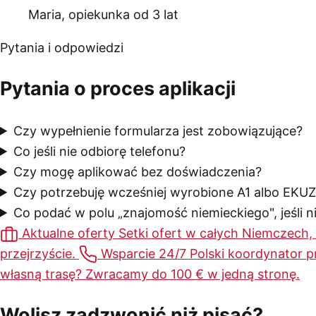
Maria, opiekunka od 3 lat
Pytania i odpowiedzi
Pytania o proces aplikacji
Czy wypełnienie formularza jest zobowiązujące?
Co jeśli nie odbiorę telefonu?
Czy mogę aplikować bez doświadczenia?
Czy potrzebuję wcześniej wyrobione A1 albo EKUZ
Co podać w polu „znajomość niemieckiego", jeśli 
Aktualne oferty
Setki ofert w całych Niemczech,
przejrzyście.
Wsparcie 24/7
Polski koordynator p
własną trasę? Zwracamy do 100 € w jedną stronę.
Wolisz zadzwonić niż pisać?