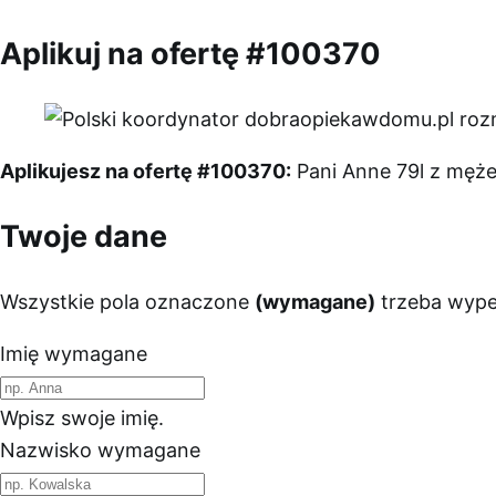
Aplikuj na ofertę #100370
Aplikujesz na ofertę #100370:
Pani Anne 79l z męż
Twoje dane
Wszystkie pola oznaczone
(wymagane)
trzeba wypeł
Imię
wymagane
Wpisz swoje imię.
Nazwisko
wymagane