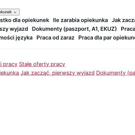
iekunek
stko dla opiekunek
Ile zarabia opiekunka
Jak zacz
szy wyjazd
Dokumenty (paszport, A1, EKUZ)
Praca
mości języka
Praca od zaraz
Praca dla par opieku
i pracy
Stałe oferty pracy
piekunka
Jak zacząć, pierwszy wyjazd
Dokumenty (pa