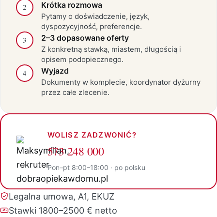
Krótka rozmowa
2
Pytamy o doświadczenie, język,
dyspozycyjność, preferencje.
2–3 dopasowane oferty
3
Z konkretną stawką, miastem, długością i
opisem podopiecznego.
Wyjazd
4
Dokumenty w komplecie, koordynator dyżurny
przez całe zlecenie.
WOLISZ ZADZWONIĆ?
573 248 000
Pon–pt 8:00–18:00 · po polsku
Legalna umowa, A1, EKUZ
Stawki 1800–2500 € netto