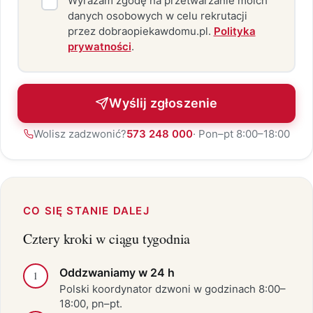
Wyrażam zgodę na przetwarzanie moich
danych osobowych w celu rekrutacji
przez dobraopiekawdomu.pl.
Polityka
prywatności
.
Wyślij zgłoszenie
Wolisz zadzwonić?
573 248 000
· Pon–pt 8:00–18:00
CO SIĘ STANIE DALEJ
Cztery kroki w ciągu tygodnia
Oddzwaniamy w 24 h
1
Polski koordynator dzwoni w godzinach 8:00–
18:00, pn–pt.