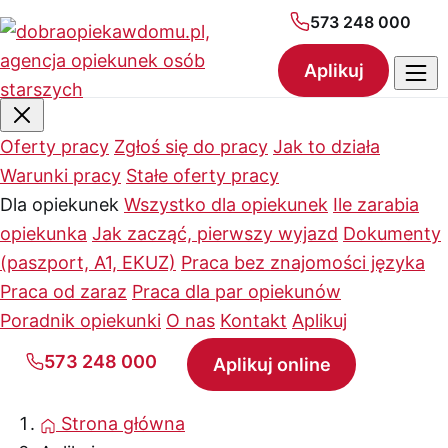
573 248 000
Aplikuj
Oferty pracy
Zgłoś się do pracy
Jak to działa
Warunki pracy
Stałe oferty pracy
Dla opiekunek
Wszystko dla opiekunek
Ile zarabia
opiekunka
Jak zacząć, pierwszy wyjazd
Dokumenty
(paszport, A1, EKUZ)
Praca bez znajomości języka
Praca od zaraz
Praca dla par opiekunów
Poradnik opiekunki
O nas
Kontakt
Aplikuj
573 248 000
Aplikuj online
Strona główna