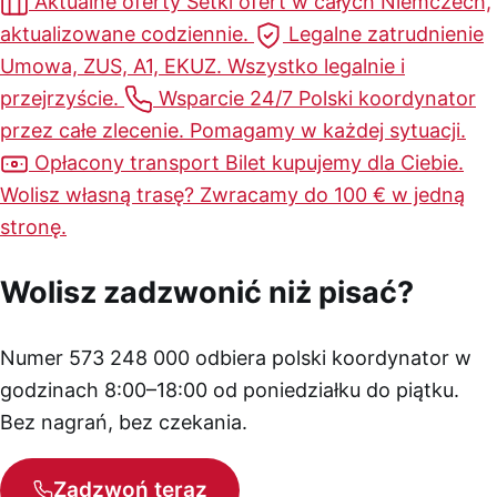
Aktualne oferty
Setki ofert w całych Niemczech,
aktualizowane codziennie.
Legalne zatrudnienie
Umowa, ZUS, A1, EKUZ. Wszystko legalnie i
przejrzyście.
Wsparcie 24/7
Polski koordynator
przez całe zlecenie. Pomagamy w każdej sytuacji.
Opłacony transport
Bilet kupujemy dla Ciebie.
Wolisz własną trasę? Zwracamy do 100 € w jedną
stronę.
Wolisz zadzwonić niż pisać?
Numer 573 248 000 odbiera polski koordynator w
godzinach 8:00–18:00 od poniedziałku do piątku.
Bez nagrań, bez czekania.
Zadzwoń teraz