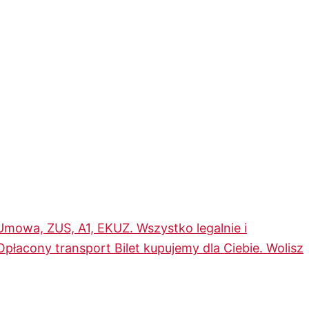
Umowa, ZUS, A1, EKUZ. Wszystko legalnie i
Opłacony transport
Bilet kupujemy dla Ciebie. Wolisz