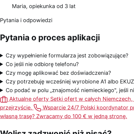
Maria, opiekunka od 3 lat
Pytania i odpowiedzi
Pytania o proces aplikacji
Czy wypełnienie formularza jest zobowiązujące?
Co jeśli nie odbiorę telefonu?
Czy mogę aplikować bez doświadczenia?
Czy potrzebuję wcześniej wyrobione A1 albo EKUZ
Co podać w polu „znajomość niemieckiego", jeśli 
Aktualne oferty
Setki ofert w całych Niemczech,
przejrzyście.
Wsparcie 24/7
Polski koordynator p
własną trasę? Zwracamy do 100 € w jedną stronę.
Wolisz zadzwonić niż pisać?