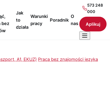
573 248
000
Jak
ąć,
Warunki
O
to
Poradnik
 bez
pracy
nas
Aplikuj
działa
nów
szport, A1, EKUZ)
Praca bez znajomości języka