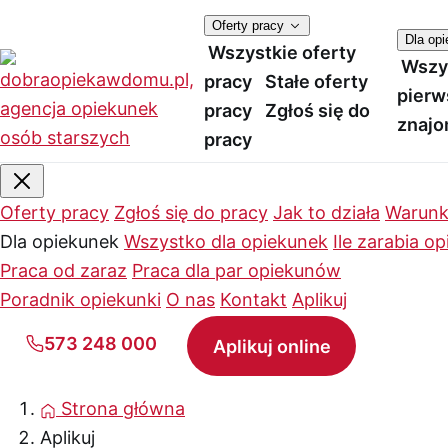
Oferty pracy
Dla op
Wszystkie oferty
Wszy
pracy
Stałe oferty
pierw
pracy
Zgłoś się do
znajo
pracy
Oferty pracy
Zgłoś się do pracy
Jak to działa
Warunk
Dla opiekunek
Wszystko dla opiekunek
Ile zarabia o
Praca od zaraz
Praca dla par opiekunów
Poradnik opiekunki
O nas
Kontakt
Aplikuj
573 248 000
Aplikuj online
Strona główna
Aplikuj