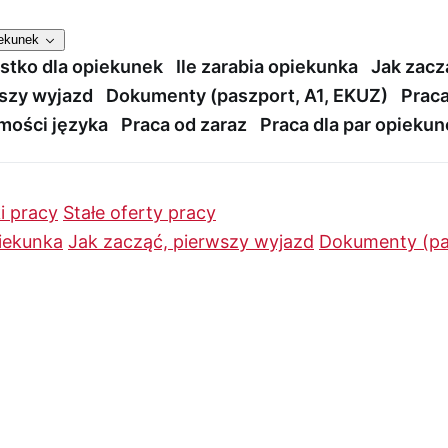
iekunek
stko dla opiekunek
Ile zarabia opiekunka
Jak zacz
szy wyjazd
Dokumenty (paszport, A1, EKUZ)
Praca
mości języka
Praca od zaraz
Praca dla par opieku
i pracy
Stałe oferty pracy
piekunka
Jak zacząć, pierwszy wyjazd
Dokumenty (pa