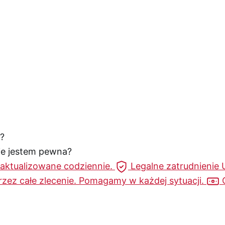
?
nie jestem pewna?
 aktualizowane codziennie.
Legalne zatrudnienie
rzez całe zlecenie. Pomagamy w każdej sytuacji.