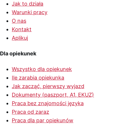
Jak to działa
Warunki pracy
O nas
Kontakt
Aplikuj
Dla opiekunek
Wszystko dla opiekunek
Ile zarabia opiekunka
Jak zacząć, pierwszy wyjazd
Dokumenty (paszport, A1, EKUZ)
Praca bez znajomości języka
Praca od zaraz
Praca dla par opiekunów