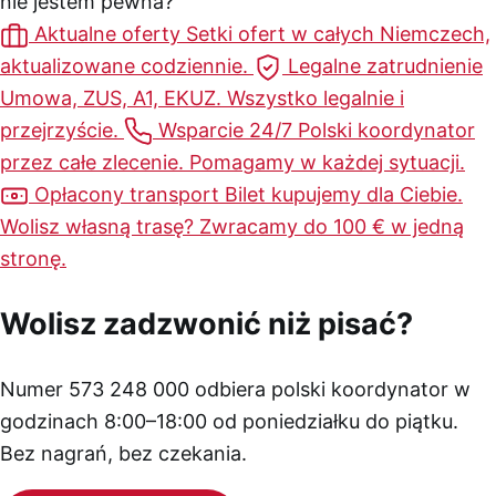
nie jestem pewna?
Aktualne oferty
Setki ofert w całych Niemczech,
aktualizowane codziennie.
Legalne zatrudnienie
Umowa, ZUS, A1, EKUZ. Wszystko legalnie i
przejrzyście.
Wsparcie 24/7
Polski koordynator
przez całe zlecenie. Pomagamy w każdej sytuacji.
Opłacony transport
Bilet kupujemy dla Ciebie.
Wolisz własną trasę? Zwracamy do 100 € w jedną
stronę.
Wolisz zadzwonić niż pisać?
Numer 573 248 000 odbiera polski koordynator w
godzinach 8:00–18:00 od poniedziałku do piątku.
Bez nagrań, bez czekania.