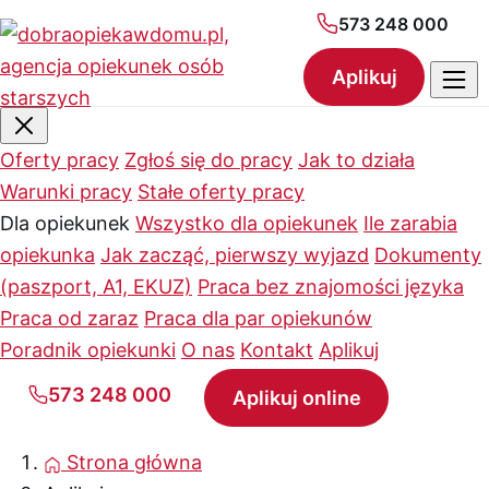
573 248 000
Aplikuj
Oferty pracy
Zgłoś się do pracy
Jak to działa
Warunki pracy
Stałe oferty pracy
Dla opiekunek
Wszystko dla opiekunek
Ile zarabia
opiekunka
Jak zacząć, pierwszy wyjazd
Dokumenty
(paszport, A1, EKUZ)
Praca bez znajomości języka
Praca od zaraz
Praca dla par opiekunów
Poradnik opiekunki
O nas
Kontakt
Aplikuj
573 248 000
Aplikuj online
Strona główna