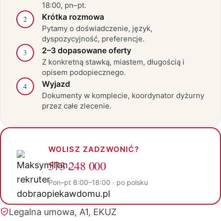
18:00, pn–pt.
Krótka rozmowa
2
Pytamy o doświadczenie, język,
dyspozycyjność, preferencje.
2–3 dopasowane oferty
3
Z konkretną stawką, miastem, długością i
opisem podopiecznego.
Wyjazd
4
Dokumenty w komplecie, koordynator dyżurny
przez całe zlecenie.
WOLISZ ZADZWONIĆ?
573 248 000
Pon–pt 8:00–18:00 · po polsku
Legalna umowa, A1, EKUZ