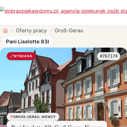
Oferty pracy
Groß-Gerau
Pani Liselotte 83l
#767174
WYMIANA
GROSS-GERAU, NIEMCY