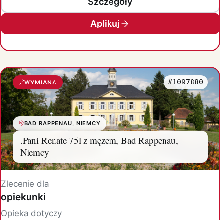
Szczegóły
Aplikuj
#1097880
WYMIANA
BAD RAPPENAU, NIEMCY
.Pani Renate 75l z mężem, Bad Rappenau,
Niemcy
Zlecenie dla
opiekunki
Opieka dotyczy