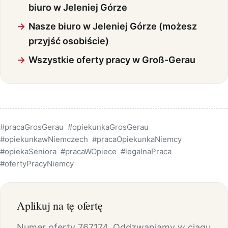
biuro w Jeleniej Górze
Nasze biuro w Jeleniej Górze (możesz
przyjść osobiście)
Wszystkie oferty pracy w Groß-Gerau
#pracaGrosGerau
#opiekunkaGrosGerau
#opiekunkawNiemczech
#pracaOpiekunkaNiemcy
#opiekaSeniora
#pracaWOpiece
#legalnaPraca
#ofertyPracyNiemcy
Aplikuj na tę ofertę
Numer oferty 767174. Oddzwaniamy w ciągu