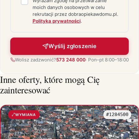
Wyrażam zgodę na przetwarzanie
moich danych osobowych w celu
rekrutacji przez dobraopiekawdomu.pl.
Polityka prywatności
.
Wyślij zgłoszenie
Wolisz zadzwonić?
573 248 000
· Pon–pt 8:00–18:00
Inne oferty, które mogą Cię
zainteresować
#1284500
WYMIANA