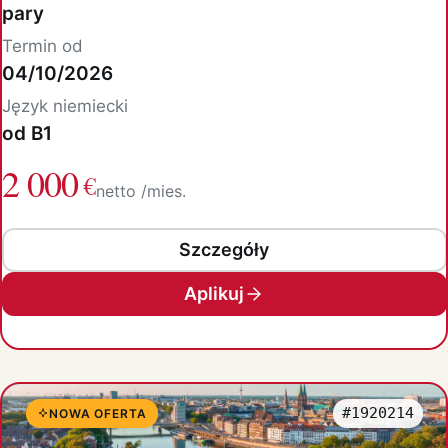
pary
Termin od
04/10/2026
Język niemiecki
od B1
2 000
€
netto /mies.
Szczegóły
Aplikuj
#1920214
NOWA OFERTA