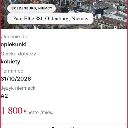
OLDENBURG, NIEMCY
.Pani Eltje 88l, Oldenburg, Niemcy
Zlecenie dla
opiekunki
Opieka dotyczy
kobiety
Termin od
31/10/2026
Język niemiecki
A2
1 800
€
netto /mies.