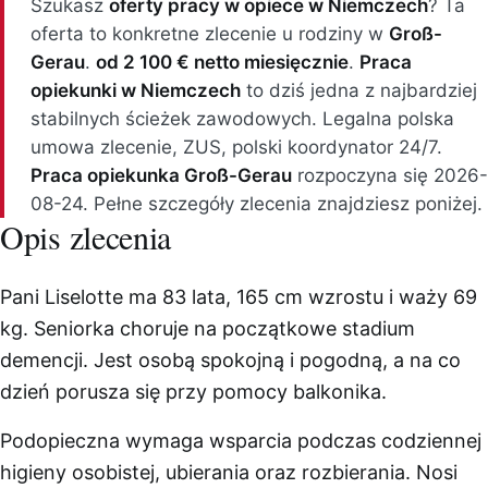
Szukasz
oferty pracy w opiece w Niemczech
? Ta
oferta to konkretne zlecenie u rodziny w
Groß-
Gerau
.
od 2 100 € netto miesięcznie
.
Praca
opiekunki w Niemczech
to dziś jedna z najbardziej
stabilnych ścieżek zawodowych. Legalna polska
umowa zlecenie, ZUS, polski koordynator 24/7.
Praca opiekunka Groß-Gerau
rozpoczyna się 2026-
08-24. Pełne szczegóły zlecenia znajdziesz poniżej.
Opis zlecenia
Pani Liselotte ma 83 lata, 165 cm wzrostu i waży 69
kg. Seniorka choruje na początkowe stadium
demencji. Jest osobą spokojną i pogodną, a na co
dzień porusza się przy pomocy balkonika.
Podopieczna wymaga wsparcia podczas codziennej
higieny osobistej, ubierania oraz rozbierania. Nosi