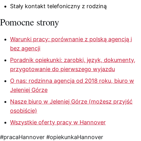
Stały kontakt telefoniczny z rodziną
Pomocne strony
Warunki pracy: porównanie z polską agencją i
bez agencji
Poradnik opiekunki: zarobki, język, dokumenty,
przygotowanie do pierwszego wyjazdu
O nas: rodzinna agencja od 2018 roku, biuro w
Jeleniej Górze
Nasze biuro w Jeleniej Górze (możesz przyjść
osobiście)
Wszystkie oferty pracy w Hannover
#pracaHannover
#opiekunkaHannover