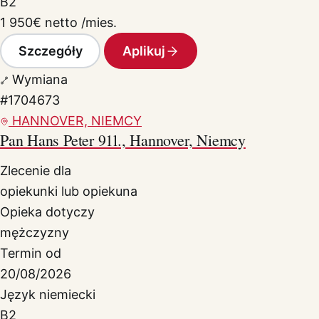
B2
1 950
€
netto /mies.
Szczegóły
Aplikuj
Wymiana
#1704673
HANNOVER, NIEMCY
Pan Hans Peter 91l., Hannover, Niemcy
Zlecenie dla
opiekunki lub opiekuna
Opieka dotyczy
mężczyzny
Termin od
20/08/2026
Język niemiecki
B2