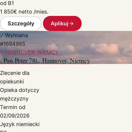
od B1
1 850
€
netto /mies.
Szczegóły
Aplikuj
Wymiana
#1694965
HANNOVER, NIEMCY
. Pan Peter 78l., Hannover, Niemcy
Zlecenie dla
opiekunki
Opieka dotyczy
mężczyzny
Termin od
02/09/2026
Język niemiecki