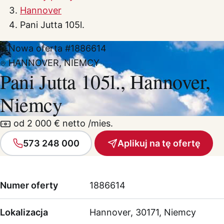
Hannover
Pani Jutta 105l.
Nowa oferta
#1886614
HANNOVER, NIEMCY
Pani Jutta 105l., Hannover,
Niemcy
od 2 000 € netto /mies.
573 248 000
Aplikuj na tę ofertę
Numer oferty
1886614
Lokalizacja
Hannover, 30171, Niemcy