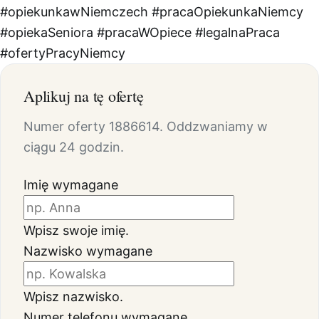
#opiekunkawNiemczech
#pracaOpiekunkaNiemcy
#opiekaSeniora
#pracaWOpiece
#legalnaPraca
#ofertyPracyNiemcy
Aplikuj na tę ofertę
Numer oferty 1886614. Oddzwaniamy w
ciągu 24 godzin.
Imię
wymagane
Wpisz swoje imię.
Nazwisko
wymagane
Wpisz nazwisko.
Numer telefonu
wymagane