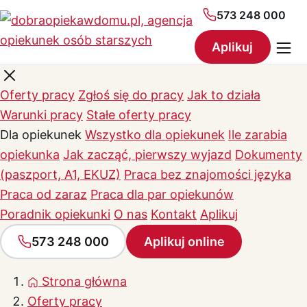
573 248 000
Aplikuj
Oferty pracy
Zgłoś się do pracy
Jak to działa
Warunki pracy
Stałe oferty pracy
Dla opiekunek
Wszystko dla opiekunek
Ile zarabia
opiekunka
Jak zacząć, pierwszy wyjazd
Dokumenty
(paszport, A1, EKUZ)
Praca bez znajomości języka
Praca od zaraz
Praca dla par opiekunów
Poradnik opiekunki
O nas
Kontakt
Aplikuj
573 248 000
Aplikuj online
Strona główna
Oferty pracy