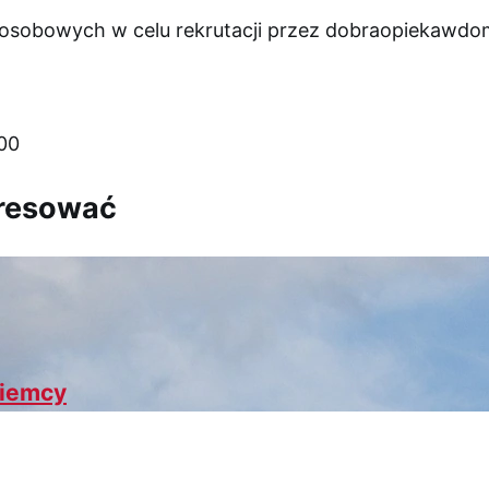
sobowych w celu rekrutacji przez dobraopiekawdo
00
eresować
Niemcy