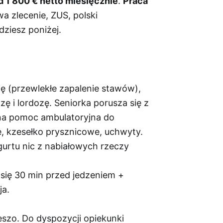
d 1 800 € netto miesięcznie
.
Praca
a zlecenie, ZUS, polski
dziesz poniżej.
ię (przewlekłe zapalenie stawów),
 i lordozę. Seniorka porusza się z
ępna pomoc ambulatoryjna do
e, kzesełko prysznicowe, uchwyty.
gurtu nic z nabiałowych rzeczy
 się 30 min przed jedzeniem +
ja.
eszo. Do dyspozycji opiekunki