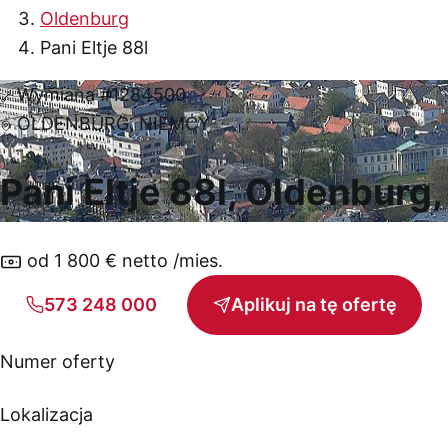
Oldenburg
Pani Eltje 88l
Wymiana
#1284500
OLDENBURG, NIEMCY
Pani Eltje 88l, Oldenburg
od 1 800 € netto /mies.
573 248 000
Aplikuj na tę ofertę
Numer oferty
Lokalizacja