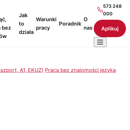
573 248
000
Jak
ąć,
Warunki
O
to
Poradnik
 bez
pracy
nas
Aplikuj
działa
nów
szport, A1, EKUZ)
Praca bez znajomości języka