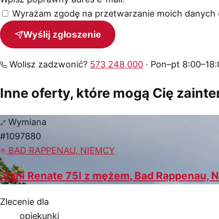
Wyrażam zgodę na przetwarzanie moich danych o
Wyślij zgłoszenie
Wolisz zadzwonić?
573 248 000
· Pon–pt 8:00–18:
Inne oferty, które mogą Cię zaint
Wymiana
#1097880
BAD RAPPENAU, NIEMCY
.Pani Renate 75l z mężem, Bad Rappenau, 
Zlecenie dla
opiekunki