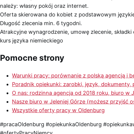
należy: własny pokój oraz internet.
Oferta skierowana do kobiet z podstawowym języki
Długość zlecenia min. 6 tygodni.
Atrakcyjne wynagrodzenie, umowę zlecenie, składki o
kurs języka niemieckiego
Pomocne strony
Warunki pracy: porównanie z polską agencją i b
Poradnik opiekunki: zarobki, język, dokumenty
O nas: rodzinna agencja od 2018 roku, biuro w J
Nasze biuro w Jeleniej Górze (możesz przyjść o
Wszystkie oferty pracy w Oldenburg
#pracaOldenburg
#opiekunkaOldenburg
#opiekunk
#ofertyPracyNiemcy