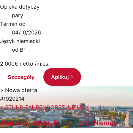
Opieka dotyczy
pary
Termin od
04/10/2026
Język niemiecki
od B1
2 000
€
netto /mies.
Szczegóły
Aplikuj
Nowa oferta
#1920214
STUHR-FAHRENHORST, NIEMCY
.Pan Bodo, Stuhr-Fahrenhorst, Niemcy