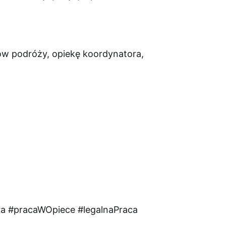
tów podróży, opiekę koordynatora,
ra
#pracaWOpiece
#legalnaPraca