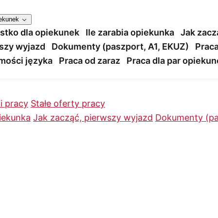
iekunek
stko dla opiekunek
Ile zarabia opiekunka
Jak zacz
szy wyjazd
Dokumenty (paszport, A1, EKUZ)
Praca
mości języka
Praca od zaraz
Praca dla par opieku
i pracy
Stałe oferty pracy
piekunka
Jak zacząć, pierwszy wyjazd
Dokumenty (pa