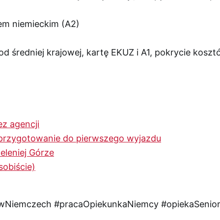
em niemieckim (A2)
d średniej krajowej, kartę EKUZ i A1, pokrycie kosz
ez agencji
, przygotowanie do pierwszego wyjazdu
eleniej Górze
sobiście)
awNiemczech
#pracaOpiekunkaNiemcy
#opiekaSenio