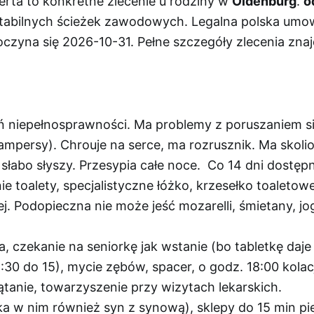
ferta to konkretne zlecenie u rodziny w
Oldenburg
.
o
 stabilnych ścieżek zawodowych. Legalna polska umow
czyna się 2026-10-31. Pełne szczegóły zlecenia znaj
pień niepełnosprawności. Ma problemy z poruszaniem s
ersy). Chrouje na serce, ma rozrusznik. Ma skoliozę
e słabo słyszy. Przesypia całe noce. Co 14 dni dost
e toalety, specjalistyczne łóżko, krzesełko toaletow
j. Podopieczna nie może jeść mozarelli, śmietany, jo
 czekanie na seniorkę jak wstanie (bo tabletkę daje
2:30 do 15), mycie zębów, spacer, o godz. 18:00 kolac
ątanie, towarzyszenie przy wizytach lekarskich.
ka w nim również syn z synową), sklepy do 15 min pi