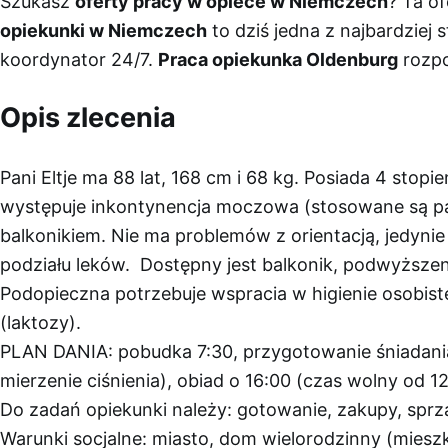
Szukasz
oferty pracy w opiece w Niemczech
? Ta o
opiekunki w Niemczech
to dziś jedna z najbardziej
koordynator 24/7.
Praca opiekunka Oldenburg
rozpo
Opis zlecenia
Pani Eltje ma 88 lat, 168 cm i 68 kg. Posiada 4 sto
występuje inkontynencja moczowa (stosowane są pamp
balkonikiem. Nie ma problemów z orientacją, jedyni
podziału leków. Dostępny jest balkonik, podwyższeni
Podopieczna potrzebuje wspracia w higienie osobiste
(laktozy).
PLAN DANIA: pobudka 7:30, przygotowanie śniadania,
mierzenie ciśnienia), obiad o 16:00 (czas wolny od 1
Do zadań opiekunki należy: gotowanie, zakupy, sprz
Warunki socjalne: miasto, dom wielorodzinny (miesz