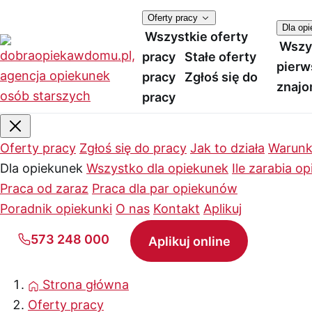
Oferty pracy
Dla op
Wszystkie oferty
Wszy
pracy
Stałe oferty
pierw
pracy
Zgłoś się do
znajo
pracy
Oferty pracy
Zgłoś się do pracy
Jak to działa
Warunk
Dla opiekunek
Wszystko dla opiekunek
Ile zarabia o
Praca od zaraz
Praca dla par opiekunów
Poradnik opiekunki
O nas
Kontakt
Aplikuj
573 248 000
Aplikuj online
Strona główna
Oferty pracy