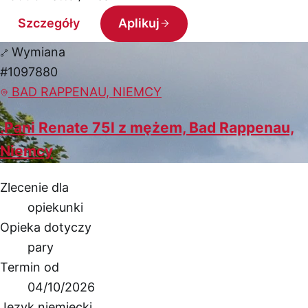
Szczegóły
Aplikuj
Wymiana
#1097880
BAD RAPPENAU, NIEMCY
.Pani Renate 75l z mężem, Bad Rappenau,
Niemcy
Zlecenie dla
opiekunki
Opieka dotyczy
pary
Termin od
04/10/2026
Język niemiecki