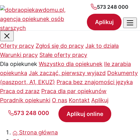
573 248 000
Aplikuj
Oferty pracy
Zgłoś się do pracy
Jak to działa
Warunki pracy
Stałe oferty pracy
Dla opiekunek
Wszystko dla opiekunek
Ile zarabia
opiekunka
Jak zacząć, pierwszy wyjazd
Dokumenty
(paszport, A1, EKUZ)
Praca bez znajomości języka
Praca od zaraz
Praca dla par opiekunów
Poradnik opiekunki
O nas
Kontakt
Aplikuj
573 248 000
Aplikuj online
Strona główna