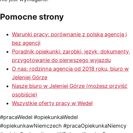
Pomocne strony
Warunki pracy: porównanie z polską agencją i
bez agencji
Poradnik opiekunki: zarobki, język, dokumenty,
przygotowanie do pierwszego wyjazdu
O nas: rodzinna agencja od 2018 roku, biuro w
Jeleniej Górze
Nasze biuro w Jeleniej Górze (możesz przyjść
osobiście)
Wszystkie oferty pracy w Wedel
#pracaWedel
#opiekunkaWedel
#opiekunkawNiemczech
#pracaOpiekunkaNiemcy