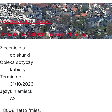
Wymiana
#1284500
OLDENBURG, NIEMCY
.Pani Eltje 88l, Oldenburg, Niemcy
Zlecenie dla
opiekunki
Opieka dotyczy
kobiety
Termin od
31/10/2026
Język niemiecki
A2
1 800
€
netto /mies.