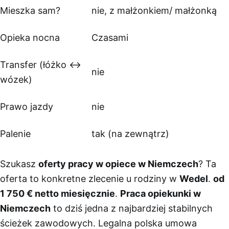
Mieszka sam?
nie, z małżonkiem/ małżonką
Opieka nocna
Czasami
Transfer (łóżko ↔
nie
wózek)
Prawo jazdy
nie
Palenie
tak (na zewnątrz)
Szukasz
oferty pracy w opiece w Niemczech
? Ta
oferta to konkretne zlecenie u rodziny w
Wedel
.
od
1 750 € netto miesięcznie
.
Praca opiekunki w
Niemczech
to dziś jedna z najbardziej stabilnych
ścieżek zawodowych. Legalna polska umowa