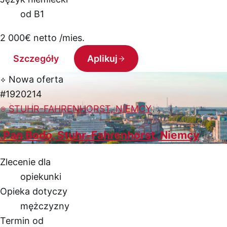
od B1
2 000
€
netto /mies.
Szczegóły
Aplikuj
Nowa oferta
#1920214
STUHR-FAHRENHORST, NIEMCY
.Pan Bodo, Stuhr-Fahrenhorst, Niemcy
Zlecenie dla
opiekunki
Opieka dotyczy
mężczyzny
Termin od