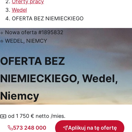
Oferty pracy
Wedel
OFERTA BEZ NIEMIECKIEGO
Nowa oferta
#1895832
WEDEL, NIEMCY
OFERTA BEZ
NIEMIECKIEGO, Wedel,
Niemcy
od 1 750 € netto /mies.
573 248 000
Aplikuj na tę ofertę