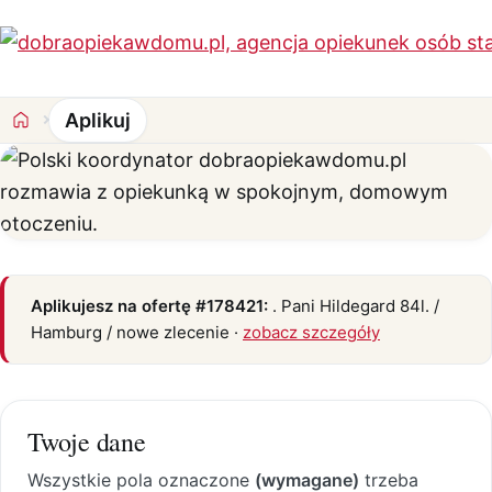
Aplikuj
Aplikuj na ofertę #178421
Aplikujesz na ofertę #178421:
. Pani Hildegard 84l. /
Hamburg / nowe zlecenie ·
zobacz szczegóły
Twoje dane
Wszystkie pola oznaczone
(wymagane)
trzeba