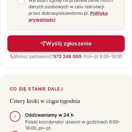
Wyrażam zgodę na przetwarzanie moich
danych osobowych w celu rekrutacji
przez dobraopiekawdomu.pl.
Polityka
prywatności
.
Wyślij zgłoszenie
Wolisz zadzwonić?
573 248 000
· Pon–pt 8:00–18:00
CO SIĘ STANIE DALEJ
Cztery kroki w ciągu tygodnia
Oddzwaniamy w 24 h
1
Polski koordynator dzwoni w godzinach 8:00–
18:00, pn–pt.