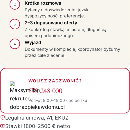
Krótka rozmowa
2
Pytamy o doświadczenie, język,
dyspozycyjność, preferencje.
2–3 dopasowane oferty
3
Z konkretną stawką, miastem, długością i
opisem podopiecznego.
Wyjazd
4
Dokumenty w komplecie, koordynator dyżurny
przez całe zlecenie.
WOLISZ ZADZWONIĆ?
573 248 000
Pon–pt 8:00–18:00 · po polsku
Legalna umowa, A1, EKUZ
Stawki 1800–2500 € netto