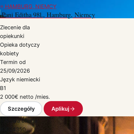
HAMBURG, NIEMCY
.Pani Editha 98l., Hamburg, Niemcy
Zlecenie dla
opiekunki
Opieka dotyczy
kobiety
Termin od
25/09/2026
Język niemiecki
B1
2 000
€
netto /mies.
Szczegóły
Aplikuj
Nowa oferta
#1624350