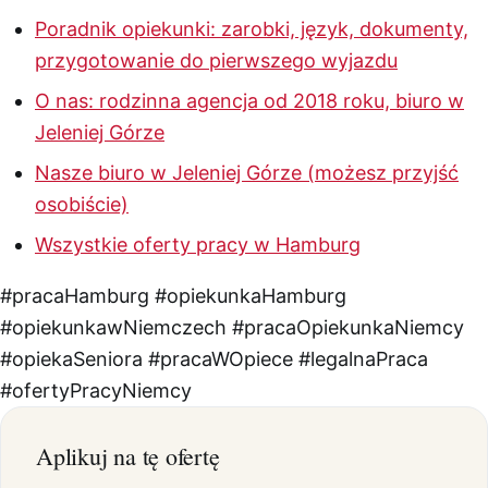
Poradnik opiekunki: zarobki, język, dokumenty,
przygotowanie do pierwszego wyjazdu
O nas: rodzinna agencja od 2018 roku, biuro w
Jeleniej Górze
Nasze biuro w Jeleniej Górze (możesz przyjść
osobiście)
Wszystkie oferty pracy w Hamburg
#pracaHamburg
#opiekunkaHamburg
#opiekunkawNiemczech
#pracaOpiekunkaNiemcy
#opiekaSeniora
#pracaWOpiece
#legalnaPraca
#ofertyPracyNiemcy
Aplikuj na tę ofertę