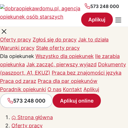
573 248 000
Aplikuj
Oferty pracy
Zgłoś się do pracy
Jak to działa
Warunki pracy
Stałe oferty pracy
Dla opiekunek
Wszystko dla opiekunek
Ile zarabia
opiekunka
Jak zacząć, pierwszy wyjazd
Dokumenty
(paszport, A1, EKUZ)
Praca bez znajomości języka
Praca od zaraz
Praca dla par opiekunów
Poradnik opiekunki
O nas
Kontakt
Aplikuj
573 248 000
Aplikuj online
Strona główna
Oferty pracy