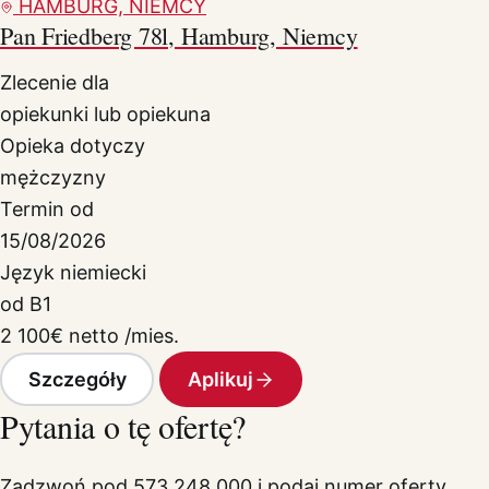
HAMBURG, NIEMCY
Pan Friedberg 78l, Hamburg, Niemcy
Zlecenie dla
opiekunki lub opiekuna
Opieka dotyczy
mężczyzny
Termin od
15/08/2026
Język niemiecki
od B1
2 100
€
netto /mies.
Szczegóły
Aplikuj
Pytania o tę ofertę?
Zadzwoń pod 573 248 000 i podaj numer oferty.