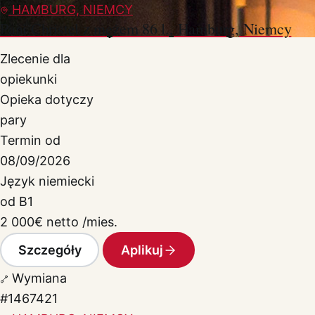
HAMBURG, NIEMCY
Pani Christel z mężem 86 l., Hamburg, Niemcy
Zlecenie dla
opiekunki
Opieka dotyczy
pary
Termin od
08/09/2026
Język niemiecki
od B1
2 000
€
netto /mies.
Szczegóły
Aplikuj
Wymiana
#1467421