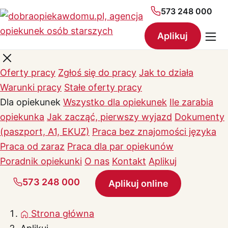
573 248 000
Aplikuj
Oferty pracy
Zgłoś się do pracy
Jak to działa
Warunki pracy
Stałe oferty pracy
Dla opiekunek
Wszystko dla opiekunek
Ile zarabia
opiekunka
Jak zacząć, pierwszy wyjazd
Dokumenty
(paszport, A1, EKUZ)
Praca bez znajomości języka
Praca od zaraz
Praca dla par opiekunów
Poradnik opiekunki
O nas
Kontakt
Aplikuj
573 248 000
Aplikuj online
Strona główna