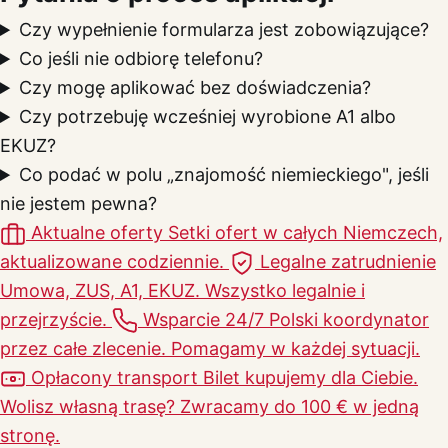
Czy wypełnienie formularza jest zobowiązujące?
Co jeśli nie odbiorę telefonu?
Czy mogę aplikować bez doświadczenia?
Czy potrzebuję wcześniej wyrobione A1 albo
EKUZ?
Co podać w polu „znajomość niemieckiego", jeśli
nie jestem pewna?
Aktualne oferty
Setki ofert w całych Niemczech,
aktualizowane codziennie.
Legalne zatrudnienie
Umowa, ZUS, A1, EKUZ. Wszystko legalnie i
przejrzyście.
Wsparcie 24/7
Polski koordynator
przez całe zlecenie. Pomagamy w każdej sytuacji.
Opłacony transport
Bilet kupujemy dla Ciebie.
Wolisz własną trasę? Zwracamy do 100 € w jedną
stronę.