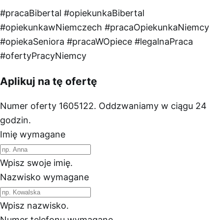
#pracaBibertal
#opiekunkaBibertal
#opiekunkawNiemczech
#pracaOpiekunkaNiemcy
#opiekaSeniora
#pracaWOpiece
#legalnaPraca
#ofertyPracyNiemcy
Aplikuj na tę ofertę
Numer oferty 1605122. Oddzwaniamy w ciągu 24
godzin.
Imię
wymagane
Wpisz swoje imię.
Nazwisko
wymagane
Wpisz nazwisko.
Numer telefonu
wymagane