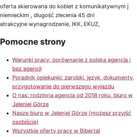
oferta skierowana do kobiet z komunikatywnym j
niemieckim , dlugość zlecenia 45 dni
atrakcyjne wynagrodzenie, IKK, EKUZ,
Pomocne strony
Warunki pracy: porównanie z polską agencją i
bez agencji
Poradnik opiekunki: zarobki, język, dokumenty,
przygotowanie do pierwszego wyjazdu
O nas: rodzinna agencja od 2018 roku, biuro w
Jeleniej Górze
Nasze biuro w Jeleniej Górze (możesz przyjść
osobiście)
Wszystkie oferty pracy w Bibertal