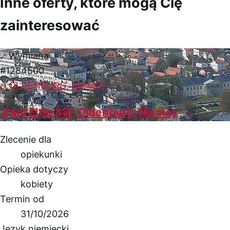
Inne oferty, które mogą Cię
zainteresować
Wymiana
#1284500
OLDENBURG, NIEMCY
.Pani Eltje 88l, Oldenburg, Niemcy
Zlecenie dla
opiekunki
Opieka dotyczy
kobiety
Termin od
31/10/2026
Język niemiecki