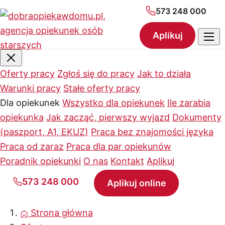
573 248 000
Aplikuj
Oferty pracy
Zgłoś się do pracy
Jak to działa
Warunki pracy
Stałe oferty pracy
Dla opiekunek
Wszystko dla opiekunek
Ile zarabia
opiekunka
Jak zacząć, pierwszy wyjazd
Dokumenty
(paszport, A1, EKUZ)
Praca bez znajomości języka
Praca od zaraz
Praca dla par opiekunów
Poradnik opiekunki
O nas
Kontakt
Aplikuj
573 248 000
Aplikuj online
Strona główna