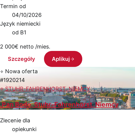
Termin od
04/10/2026
Język niemiecki
od B1
2 000
€
netto /mies.
Szczegóły
Aplikuj
Nowa oferta
#1920214
STUHR-FAHRENHORST, NIEMCY
.Pan Bodo, Stuhr-Fahrenhorst, Niemcy
Zlecenie dla
opiekunki