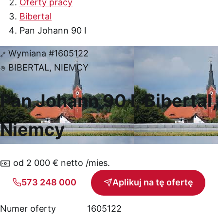
Oferty pracy
Bibertal
Pan Johann 90 l
Wymiana
#1605122
BIBERTAL, NIEMCY
Pan Johann 90 l, Bibertal,
Niemcy
od 2 000 € netto /mies.
573 248 000
Aplikuj na tę ofertę
Numer oferty
1605122