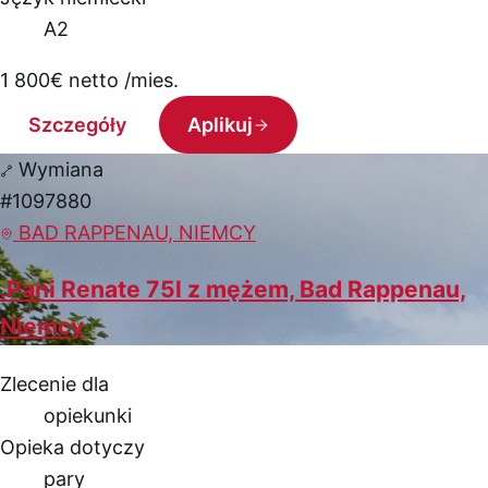
A2
1 800
€
netto /mies.
Szczegóły
Aplikuj
Wymiana
#1097880
BAD RAPPENAU, NIEMCY
.Pani Renate 75l z mężem, Bad Rappenau,
Niemcy
Zlecenie dla
opiekunki
Opieka dotyczy
pary