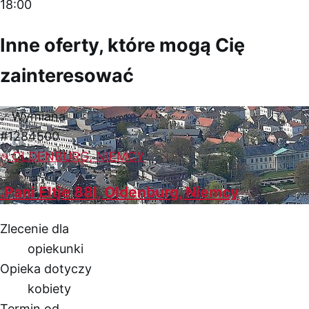
18:00
Inne oferty, które mogą Cię
zainteresować
Wymiana
#1284500
OLDENBURG, NIEMCY
.Pani Eltje 88l, Oldenburg, Niemcy
Zlecenie dla
opiekunki
Opieka dotyczy
kobiety
Termin od