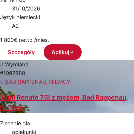
31/10/2026
Język niemiecki
A2
1 800
€
netto /mies.
Szczegóły
Aplikuj
Wymiana
#1097880
BAD RAPPENAU, NIEMCY
.Pani Renate 75l z mężem, Bad Rappenau,
Niemcy
Zlecenie dla
opiekunki