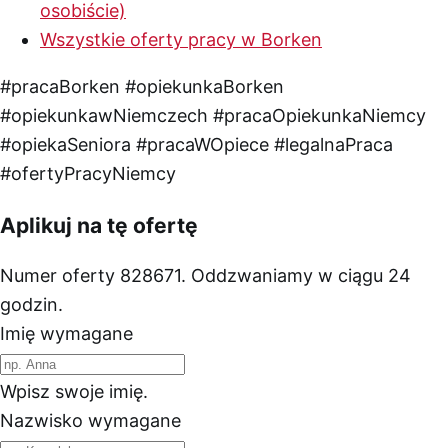
osobiście)
Wszystkie oferty pracy w Borken
#pracaBorken
#opiekunkaBorken
#opiekunkawNiemczech
#pracaOpiekunkaNiemcy
#opiekaSeniora
#pracaWOpiece
#legalnaPraca
#ofertyPracyNiemcy
Aplikuj na tę ofertę
Numer oferty 828671. Oddzwaniamy w ciągu 24
godzin.
Imię
wymagane
Wpisz swoje imię.
Nazwisko
wymagane