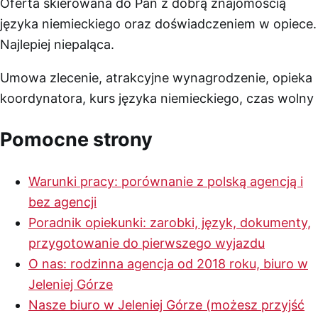
Oferta skierowana do Pań z dobrą znajomością
języka niemieckiego oraz doświadczeniem w opiece.
Najlepiej niepaląca.
Umowa zlecenie, atrakcyjne wynagrodzenie, opieka
koordynatora, kurs języka niemieckiego, czas wolny
Pomocne strony
Warunki pracy: porównanie z polską agencją i
bez agencji
Poradnik opiekunki: zarobki, język, dokumenty,
przygotowanie do pierwszego wyjazdu
O nas: rodzinna agencja od 2018 roku, biuro w
Jeleniej Górze
Nasze biuro w Jeleniej Górze (możesz przyjść