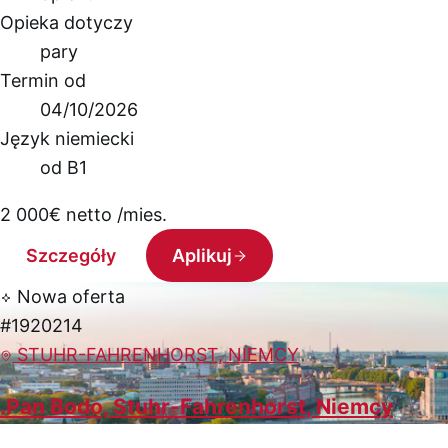
Opieka dotyczy
pary
Termin od
04/10/2026
Język niemiecki
od B1
2 000
€
netto /mies.
Szczegóły
Aplikuj
Nowa oferta
#1920214
STUHR-FAHRENHORST, NIEMCY
.Pan Bodo, Stuhr-Fahrenhorst, Niemcy