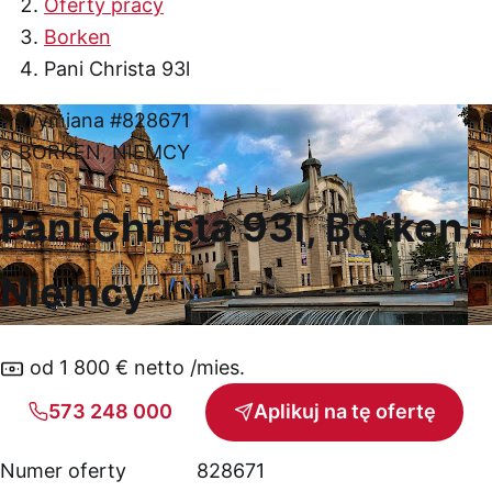
Oferty pracy
Borken
Pani Christa 93l
Wymiana
#828671
BORKEN, NIEMCY
Pani Christa 93l, Borken,
Niemcy
od 1 800 € netto /mies.
573 248 000
Aplikuj na tę ofertę
Numer oferty
828671