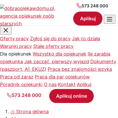
573 248 000
Aplikuj
Oferty pracy
Zgłoś się do pracy
Jak to działa
Warunki pracy
Stałe oferty pracy
Dla opiekunek
Wszystko dla opiekunek
Ile zarabia
opiekunka
Jak zacząć, pierwszy wyjazd
Dokumenty
(paszport, A1, EKUZ)
Praca bez znajomości języka
Praca od zaraz
Praca dla par opiekunów
Poradnik opiekunki
O nas
Kontakt
Aplikuj
573 248 000
Aplikuj online
Strona główna