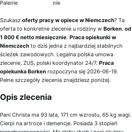
Palenie
nie
Szukasz
oferty pracy w opiece w Niemczech
? Ta
oferta to konkretne zlecenie u rodziny w
Borken
.
od
1 800 € netto miesięcznie
.
Praca opiekunki w
Niemczech
to dziś jedna z najbardziej stabilnych
ścieżek zawodowych. Legalna polska umowa
zlecenie, ZUS, polski koordynator 24/7.
Praca
opiekunka Borken
rozpoczyna się 2026-06-19.
Pełne szczegóły zlecenia znajdziesz poniżej.
Opis zlecenia
Pani Christa ma 93 lata, 171 cm wzrostu, 65 kg wagi.
Cierpi na artroze i demencje. Posiada 3 stopień
niepełnosprawności. Ma słaby słuch i nosi okulary.