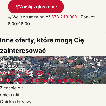
Wyślij zgłoszenie
Wolisz zadzwonić?
573 248 000
· Pon–pt
8:00–18:00
Inne oferty, które mogą Cię
zainteresować
Wymiana
#1284500
OLDENBURG, NIEMCY
.Pani Eltje 88l, Oldenburg, Niemcy
Zlecenie dla
opiekunki
Opieka dotyczy