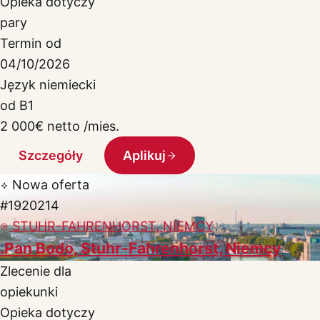
Opieka dotyczy
pary
Termin od
04/10/2026
Język niemiecki
od B1
2 000
€
netto /mies.
Szczegóły
Aplikuj
Nowa oferta
#1920214
STUHR-FAHRENHORST, NIEMCY
.Pan Bodo, Stuhr-Fahrenhorst, Niemcy
Zlecenie dla
opiekunki
Opieka dotyczy