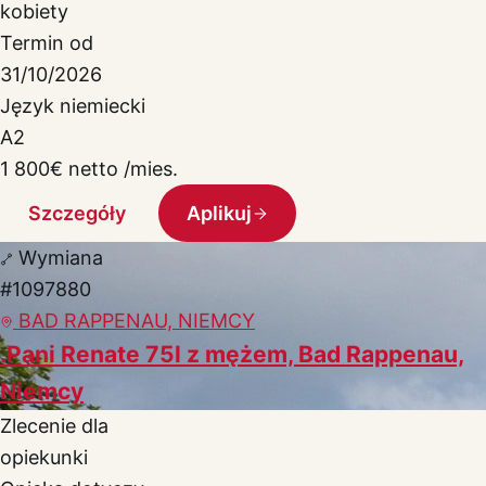
kobiety
Termin od
31/10/2026
Język niemiecki
A2
1 800
€
netto /mies.
Szczegóły
Aplikuj
Wymiana
#1097880
BAD RAPPENAU, NIEMCY
.Pani Renate 75l z mężem, Bad Rappenau,
Niemcy
Zlecenie dla
opiekunki