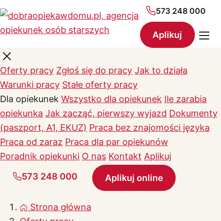
573 248 000
Aplikuj
Oferty pracy
Zgłoś się do pracy
Jak to działa
Warunki pracy
Stałe oferty pracy
Dla opiekunek
Wszystko dla opiekunek
Ile zarabia
opiekunka
Jak zacząć, pierwszy wyjazd
Dokumenty
(paszport, A1, EKUZ)
Praca bez znajomości języka
Praca od zaraz
Praca dla par opiekunów
Poradnik opiekunki
O nas
Kontakt
Aplikuj
573 248 000
Aplikuj online
Strona główna