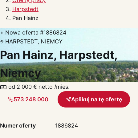
Oferty pracy
Harpstedt
Pan Hainz
Nowa oferta
#1886824
HARPSTEDT, NIEMCY
Pan Hainz, Harpstedt,
Niemcy
od 2 000 € netto /mies.
573 248 000
Aplikuj na tę ofertę
Numer oferty
1886824