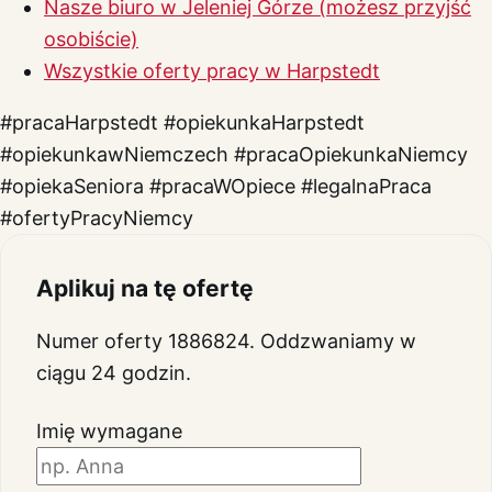
Nasze biuro w Jeleniej Górze (możesz przyjść
osobiście)
Wszystkie oferty pracy w Harpstedt
#pracaHarpstedt
#opiekunkaHarpstedt
#opiekunkawNiemczech
#pracaOpiekunkaNiemcy
#opiekaSeniora
#pracaWOpiece
#legalnaPraca
#ofertyPracyNiemcy
Aplikuj na tę ofertę
Numer oferty 1886824. Oddzwaniamy w
ciągu 24 godzin.
Imię
wymagane