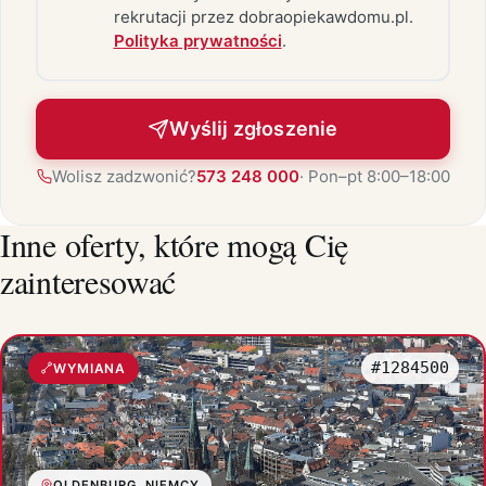
rekrutacji przez dobraopiekawdomu.pl.
Polityka prywatności
.
Wyślij zgłoszenie
Wolisz zadzwonić?
573 248 000
· Pon–pt 8:00–18:00
Inne oferty, które mogą Cię
zainteresować
#1284500
WYMIANA
OLDENBURG, NIEMCY