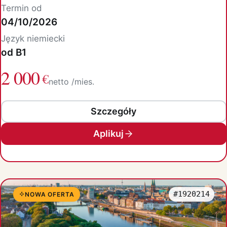
Termin od
04/10/2026
Język niemiecki
od B1
2 000
€
netto /mies.
Szczegóły
Aplikuj
#1920214
NOWA OFERTA