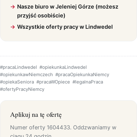
Nasze biuro w Jeleniej Górze (możesz
przyjść osobiście)
Wszystkie oferty pracy w Lindwedel
#pracaLindwedel
#opiekunkaLindwedel
#opiekunkawNiemczech
#pracaOpiekunkaNiemcy
#opiekaSeniora
#pracaWOpiece
#legalnaPraca
#ofertyPracyNiemcy
Aplikuj na tę ofertę
Numer oferty 1604433. Oddzwaniamy w
ciągu 24 godzin.