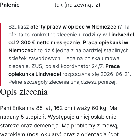
Palenie
tak (na zewnątrz)
Szukasz
oferty pracy w opiece w Niemczech
? Ta
oferta to konkretne zlecenie u rodziny w
Lindwedel
.
od 2 300 € netto miesięcznie
.
Praca opiekunki w
Niemczech
to dziś jedna z najbardziej stabilnych
ścieżek zawodowych. Legalna polska umowa
zlecenie, ZUS, polski koordynator 24/7.
Praca
opiekunka Lindwedel
rozpoczyna się 2026-06-21.
Pełne szczegóły zlecenia znajdziesz poniżej.
Opis zlecenia
Pani Erika ma 85 lat, 162 cm i waży 60 kg. Ma
nadany 5 stopień. Występuje u niej osłabienie
starcze oraz demencja. Ma problemy z mową,
wzrokiem (nosi okulary) oraz z orientacją (dot.