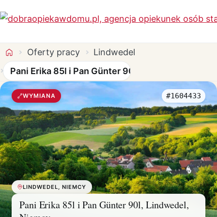
Oferty pracy
Lindwedel
Pani Erika 85l i Pan Günter 90l
#1604433
WYMIANA
LINDWEDEL, NIEMCY
Pani Erika 85l i Pan Günter 90l, Lindwedel,