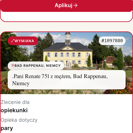
Aplikuj
#1097880
WYMIANA
BAD RAPPENAU, NIEMCY
.Pani Renate 75l z mężem, Bad Rappenau,
Niemcy
Zlecenie dla
opiekunki
Opieka dotyczy
pary