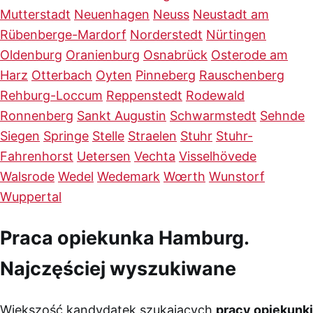
Mutterstadt
Neuenhagen
Neuss
Neustadt am
Rübenberge-Mardorf
Norderstedt
Nürtingen
Oldenburg
Oranienburg
Osnabrück
Osterode am
Harz
Otterbach
Oyten
Pinneberg
Rauschenberg
Rehburg-Loccum
Reppenstedt
Rodewald
Ronnenberg
Sankt Augustin
Schwarmstedt
Sehnde
Siegen
Springe
Stelle
Straelen
Stuhr
Stuhr-
Fahrenhorst
Uetersen
Vechta
Visselhövede
Walsrode
Wedel
Wedemark
Wœrth
Wunstorf
Wuppertal
Praca opiekunka Hamburg.
Najczęściej wyszukiwane
Większość kandydatek szukających
pracy opiekunki