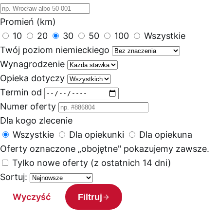
Promień (km)
10
20
30
50
100
Wszystkie
Twój poziom niemieckiego
Wynagrodzenie
Opieka dotyczy
Termin od
Numer oferty
Dla kogo zlecenie
Wszystkie
Dla opiekunki
Dla opiekuna
Oferty oznaczone „obojętne" pokazujemy zawsze.
Tylko nowe oferty (z ostatnich 14 dni)
Sortuj:
Wyczyść
Filtruj