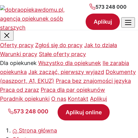
573 248 000
Aplikuj
Oferty pracy
Zgłoś się do pracy
Jak to działa
Warunki pracy
Stałe oferty pracy
Dla opiekunek
Wszystko dla opiekunek
Ile zarabia
opiekunka
Jak zacząć, pierwszy wyjazd
Dokumenty
(paszport, A1, EKUZ)
Praca bez znajomości języka
Praca od zaraz
Praca dla par opiekunów
Poradnik opiekunki
O nas
Kontakt
Aplikuj
573 248 000
Aplikuj online
Strona główna