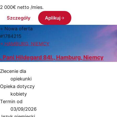
2 000
€
netto /mies.
Szczegóły
Aplikuj
Nowa oferta
#1784215
HAMBURG, NIEMCY
. Pani Hildegard 84l., Hamburg, Niemcy
Zlecenie dla
opiekunki
Opieka dotyczy
kobiety
Termin od
03/09/2026
Język niemiecki