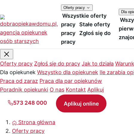
Oferty pracy
Dla op
Wszystkie oferty
Wszy
pracy
Stałe oferty
pierw
pracy
Zgłoś się do
znajo
pracy
Oferty pracy
Zgłoś się do pracy
Jak to działa
Warunk
Dla opiekunek
Wszystko dla opiekunek
Ile zarabia o
Praca od zaraz
Praca dla par opiekunów
Poradnik opiekunki
O nas
Kontakt
Aplikuj
573 248 000
Aplikuj online
Strona główna
Oferty pracy