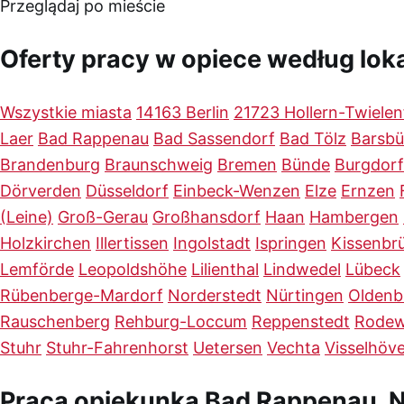
Przeglądaj po mieście
Oferty pracy w opiece według loka
Wszystkie miasta
14163 Berlin
21723 Hollern-Twielen
Laer
Bad Rappenau
Bad Sassendorf
Bad Tölz
Barsbü
Brandenburg
Braunschweig
Bremen
Bünde
Burgdorf
Dörverden
Düsseldorf
Einbeck-Wenzen
Elze
Ernzen
(Leine)
Groß-Gerau
Großhansdorf
Haan
Hambergen
Holzkirchen
Illertissen
Ingolstadt
Ispringen
Kissenbr
Lemförde
Leopoldshöhe
Lilienthal
Lindwedel
Lübeck
Rübenberge-Mardorf
Norderstedt
Nürtingen
Oldenb
Rauschenberg
Rehburg-Loccum
Reppenstedt
Rodew
Stuhr
Stuhr-Fahrenhorst
Uetersen
Vechta
Visselhöv
Praca opiekunka Bad Rappenau. 