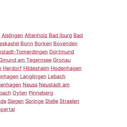
n
Aislingen
Altenholz
Bad Iburg
Bad
ieskastel
Bonn
Borken
Bovenden
nstadt-Tomerdingen
Dortmund
Gmund am Tegernsee
Gronau
n
Herdorf
Hildesheim
Hodenhagen
enhagen
Langlingen
Lebach
enhagen
Neuss
Neustadt am
rbach
Oyten
Pinneberg
nde
Siegen
Springe
Stelle
Straelen
pertal