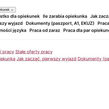
iekunek
stko dla opiekunek
Ile zarabia opiekunka
Jak zacz
szy wyjazd
Dokumenty (paszport, A1, EKUZ)
Praca
mości języka
Praca od zaraz
Praca dla par opieku
i pracy
Stałe oferty pracy
piekunka
Jak zacząć, pierwszy wyjazd
Dokumenty (pa