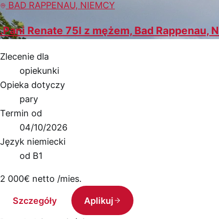
BAD RAPPENAU, NIEMCY
.Pani Renate 75l z mężem, Bad Rappenau, 
Zlecenie dla
opiekunki
Opieka dotyczy
pary
Termin od
04/10/2026
Język niemiecki
od B1
2 000
€
netto /mies.
Szczegóły
Aplikuj