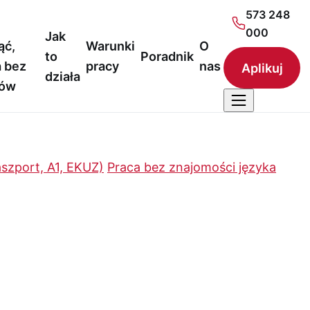
573 248
000
Jak
ąć,
Warunki
O
to
Poradnik
 bez
pracy
nas
Aplikuj
działa
nów
szport, A1, EKUZ)
Praca bez znajomości języka