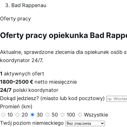
Bad Rappenau
Oferty pracy
Oferty pracy opiekunka Bad Rapp
Aktualne, sprawdzone zlecenia dla opiekunek osób 
koordynator 24/7.
1
aktywnych ofert
1800–2500 €
netto miesięcznie
24/7
polski koordynator
Dokąd jedziesz? (miasto lub kod pocztowy)
Promień (km)
10
20
30
50
100
Wszystkie
Twój poziom niemieckiego