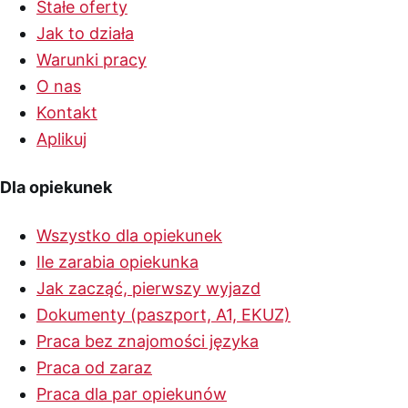
Stałe oferty
Jak to działa
Warunki pracy
O nas
Kontakt
Aplikuj
Dla opiekunek
Wszystko dla opiekunek
Ile zarabia opiekunka
Jak zacząć, pierwszy wyjazd
Dokumenty (paszport, A1, EKUZ)
Praca bez znajomości języka
Praca od zaraz
Praca dla par opiekunów