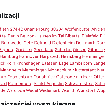
lizacji
fleth
27442 Gnarrenburg
38304 Wolfenbüttel
Ahlde
ttel
Berlin
Beuron-Hausen im Tal
Bibertal
Bielefeld
Bl
Burgwedel
Celle
Detmold
Dietenheim
Dorfmark
Dor
Fryburg
Garbsen
Geestland
Gehrden
Giesen
Gifhorn
Hamburg
Hannover
Harpstedt
Heinsberg
Hemminge
ück
Köln
Kronshagen
Laatzen
Lage
Lambsborn
Lang
Mannheim
Memmingen
Monachium
Mutterstadt
Neu
urg
Oranienburg
Osnabrück
Osterode am Harz
Otte
ald
Ronnenberg
Sankt Augustin
Schwarmstedt
Seh
ede
Walsrode
Wedel
Wedemark
Wœrth
Wunstorf
Wup
Najczęściej wyszukiwane