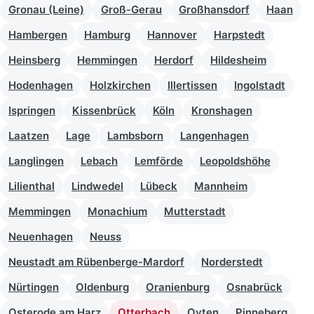
Gronau (Leine)
Groß-Gerau
Großhansdorf
Haan
Hambergen
Hamburg
Hannover
Harpstedt
Heinsberg
Hemmingen
Herdorf
Hildesheim
Hodenhagen
Holzkirchen
Illertissen
Ingolstadt
Ispringen
Kissenbrück
Köln
Kronshagen
Laatzen
Lage
Lambsborn
Langenhagen
Langlingen
Lebach
Lemförde
Leopoldshöhe
Lilienthal
Lindwedel
Lübeck
Mannheim
Memmingen
Monachium
Mutterstadt
Neuenhagen
Neuss
Neustadt am Rübenberge-Mardorf
Norderstedt
Nürtingen
Oldenburg
Oranienburg
Osnabrück
Osterode am Harz
Otterbach
Oyten
Pinneberg