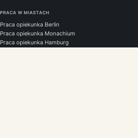
PRACA W MIASTACH
Praca opiekunka Berlin
Praca opiekunka Monachium
Praca opiekunka Hamburg
Praca opiekunka Kolonia
Praca opiekunka Frankfurt
Praca opiekunka Stuttgart
Praca opiekunka Düsseldorf
Praca opiekunka Hanower
BIURO
Jelenia Góra
Górna 10-11
58-500 Jelenia Góra