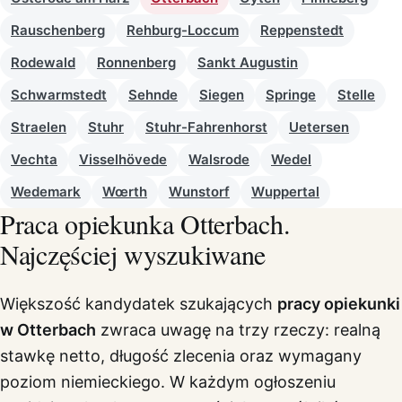
Rauschenberg
Rehburg-Loccum
Reppenstedt
Rodewald
Ronnenberg
Sankt Augustin
Schwarmstedt
Sehnde
Siegen
Springe
Stelle
Straelen
Stuhr
Stuhr-Fahrenhorst
Uetersen
Vechta
Visselhövede
Walsrode
Wedel
Wedemark
Wœrth
Wunstorf
Wuppertal
Praca opiekunka Otterbach.
Najczęściej wyszukiwane
Większość kandydatek szukających
pracy opiekunki
w Otterbach
zwraca uwagę na trzy rzeczy: realną
stawkę netto, długość zlecenia oraz wymagany
poziom niemieckiego. W każdym ogłoszeniu