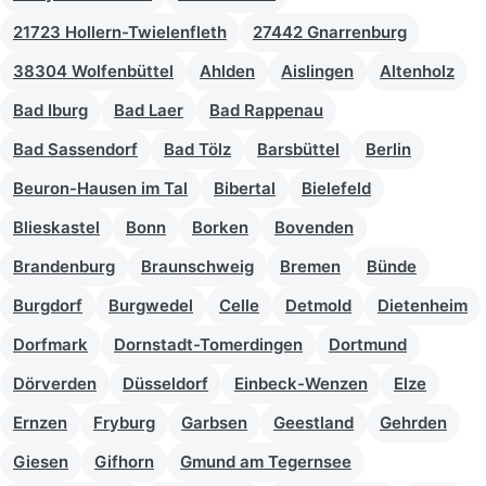
21723 Hollern-Twielenfleth
27442 Gnarrenburg
38304 Wolfenbüttel
Ahlden
Aislingen
Altenholz
Bad Iburg
Bad Laer
Bad Rappenau
Bad Sassendorf
Bad Tölz
Barsbüttel
Berlin
Beuron-Hausen im Tal
Bibertal
Bielefeld
Blieskastel
Bonn
Borken
Bovenden
Brandenburg
Braunschweig
Bremen
Bünde
Burgdorf
Burgwedel
Celle
Detmold
Dietenheim
Dorfmark
Dornstadt-Tomerdingen
Dortmund
Dörverden
Düsseldorf
Einbeck-Wenzen
Elze
Ernzen
Fryburg
Garbsen
Geestland
Gehrden
Giesen
Gifhorn
Gmund am Tegernsee