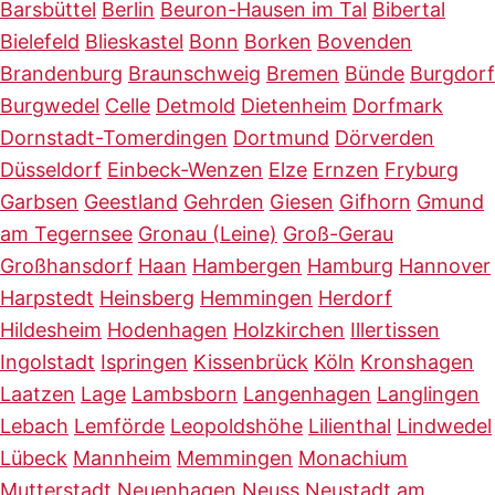
Barsbüttel
Berlin
Beuron-Hausen im Tal
Bibertal
Bielefeld
Blieskastel
Bonn
Borken
Bovenden
Brandenburg
Braunschweig
Bremen
Bünde
Burgdorf
Burgwedel
Celle
Detmold
Dietenheim
Dorfmark
Dornstadt-Tomerdingen
Dortmund
Dörverden
Düsseldorf
Einbeck-Wenzen
Elze
Ernzen
Fryburg
Garbsen
Geestland
Gehrden
Giesen
Gifhorn
Gmund
am Tegernsee
Gronau (Leine)
Groß-Gerau
Großhansdorf
Haan
Hambergen
Hamburg
Hannover
Harpstedt
Heinsberg
Hemmingen
Herdorf
Hildesheim
Hodenhagen
Holzkirchen
Illertissen
Ingolstadt
Ispringen
Kissenbrück
Köln
Kronshagen
Laatzen
Lage
Lambsborn
Langenhagen
Langlingen
Lebach
Lemförde
Leopoldshöhe
Lilienthal
Lindwedel
Lübeck
Mannheim
Memmingen
Monachium
Mutterstadt
Neuenhagen
Neuss
Neustadt am