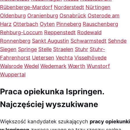
Rübenberge-Mardorf
Norderstedt
Nürtingen
Oldenburg
Oranienburg
Osnabrück
Osterode am
Harz
Otterbach
Oyten
Pinneberg
Rauschenberg
Rehburg-Loccum
Reppenstedt
Rodewald
Ronnenberg
Sankt Augustin
Schwarmstedt
Sehnde
Siegen
Springe
Stelle
Straelen
Stuhr
Stuhr-
Fahrenhorst
Uetersen
Vechta
Visselhövede
Walsrode
Wedel
Wedemark
Wœrth
Wunstorf
Wuppertal
Praca opiekunka Ispringen.
Najczęściej wyszukiwane
Większość kandydatek szukających
pracy opiekunki
w Ispringen
zwraca uwagę na trzy rzeczy: realną