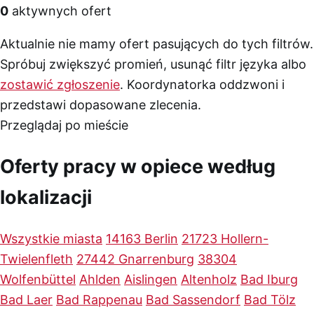
0
aktywnych ofert
Aktualnie nie mamy ofert pasujących do tych filtrów.
Spróbuj zwiększyć promień, usunąć filtr języka albo
zostawić zgłoszenie
. Koordynatorka oddzwoni i
przedstawi dopasowane zlecenia.
Przeglądaj po mieście
Oferty pracy w opiece według
lokalizacji
Wszystkie miasta
14163 Berlin
21723 Hollern-
Twielenfleth
27442 Gnarrenburg
38304
Wolfenbüttel
Ahlden
Aislingen
Altenholz
Bad Iburg
Bad Laer
Bad Rappenau
Bad Sassendorf
Bad Tölz