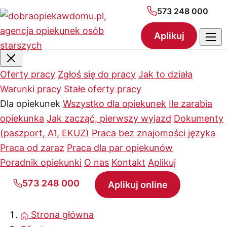
573 248 000
Aplikuj
Oferty pracy
Zgłoś się do pracy
Jak to działa
Warunki pracy
Stałe oferty pracy
Dla opiekunek
Wszystko dla opiekunek
Ile zarabia
opiekunka
Jak zacząć, pierwszy wyjazd
Dokumenty
(paszport, A1, EKUZ)
Praca bez znajomości języka
Praca od zaraz
Praca dla par opiekunów
Poradnik opiekunki
O nas
Kontakt
Aplikuj
573 248 000
Aplikuj online
Strona główna