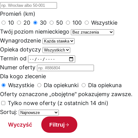
Promień (km)
10
20
30
50
100
Wszystkie
Twój poziom niemieckiego
Wynagrodzenie
Opieka dotyczy
Termin od
Numer oferty
Dla kogo zlecenie
Wszystkie
Dla opiekunki
Dla opiekuna
Oferty oznaczone „obojętne" pokazujemy zawsze.
Tylko nowe oferty (z ostatnich 14 dni)
Sortuj:
Wyczyść
Filtruj