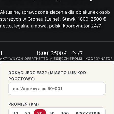
Aktualne, sprawdzone zlecenia dla opiekunek osób
starszych w Gronau (Leine). Stawki 1800–2500 €
netto, legalna umowa, polski koordynator 24/7.
1
1800–2500 €
24/7
AKTYWNYCH OFERT
NETTO MIESIĘCZNIE
POLSKI KOORDYNATOR
DOKĄD JEDZIESZ? (MIASTO LUB KOD
POCZTOWY)
PROMIEŃ (KM)
10
20
30
50
100
WSZYSTKIE