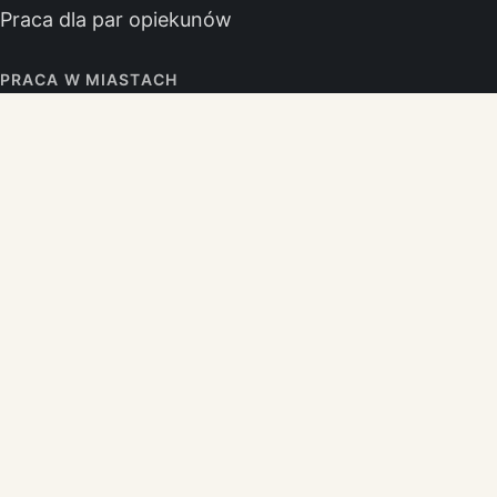
Praca dla par opiekunów
PRACA W MIASTACH
Praca opiekunka Berlin
Praca opiekunka Monachium
Praca opiekunka Hamburg
Praca opiekunka Kolonia
Praca opiekunka Frankfurt
Praca opiekunka Stuttgart
Praca opiekunka Düsseldorf
Praca opiekunka Hanower
BIURO
Jelenia Góra
Górna 10-11