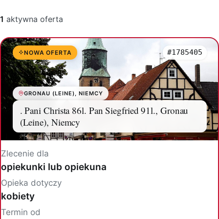
1
aktywna oferta
#1785405
NOWA OFERTA
GRONAU (LEINE), NIEMCY
. Pani Christa 86l. Pan Siegfried 91l., Gronau
(Leine), Niemcy
Zlecenie dla
opiekunki lub opiekuna
Opieka dotyczy
kobiety
Termin od