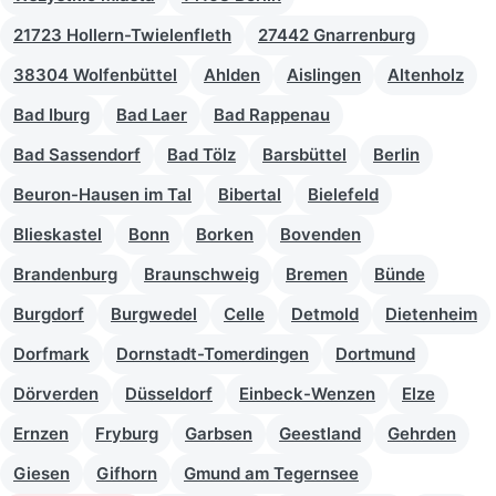
21723 Hollern-Twielenfleth
27442 Gnarrenburg
38304 Wolfenbüttel
Ahlden
Aislingen
Altenholz
Bad Iburg
Bad Laer
Bad Rappenau
Bad Sassendorf
Bad Tölz
Barsbüttel
Berlin
Beuron-Hausen im Tal
Bibertal
Bielefeld
Blieskastel
Bonn
Borken
Bovenden
Brandenburg
Braunschweig
Bremen
Bünde
Burgdorf
Burgwedel
Celle
Detmold
Dietenheim
Dorfmark
Dornstadt-Tomerdingen
Dortmund
Dörverden
Düsseldorf
Einbeck-Wenzen
Elze
Ernzen
Fryburg
Garbsen
Geestland
Gehrden
Giesen
Gifhorn
Gmund am Tegernsee