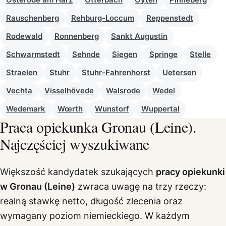
Rauschenberg
Rehburg-Loccum
Reppenstedt
Rodewald
Ronnenberg
Sankt Augustin
Schwarmstedt
Sehnde
Siegen
Springe
Stelle
Straelen
Stuhr
Stuhr-Fahrenhorst
Uetersen
Vechta
Visselhövede
Walsrode
Wedel
Wedemark
Wœrth
Wunstorf
Wuppertal
Praca opiekunka Gronau (Leine).
Najczęściej wyszukiwane
Większość kandydatek szukających
pracy opiekunki
w Gronau (Leine)
zwraca uwagę na trzy rzeczy:
realną stawkę netto, długość zlecenia oraz
wymagany poziom niemieckiego. W każdym