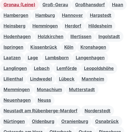
Gronau (Leine)
Groß-Gerau
Großhansdorf
Haan
Hambergen
Hamburg
Hannover
Harpstedt
Heinsberg
Hemmingen
Herdorf
Hildesheim
Hodenhagen
Holzkirchen
Illertissen
Ingolstadt
Ispringen
Kissenbrück
Köln
Kronshagen
Laatzen
Lage
Lambsborn
Langenhagen
Langlingen
Lebach
Lemförde
Leopoldshöhe
Lilienthal
Lindwedel
Lübeck
Mannheim
Memmingen
Monachium
Mutterstadt
Neuenhagen
Neuss
Neustadt am Rübenberge-Mardorf
Norderstedt
Nürtingen
Oldenburg
Oranienburg
Osnabrück
Osterode am Harz
Otterbach
Oyten
Pinneberg