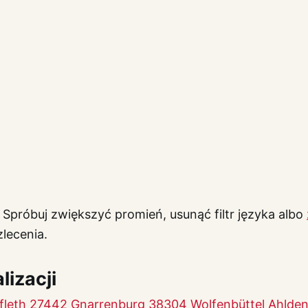
 Spróbuj zwiększyć promień, usunąć filtr języka albo
lecenia.
lizacji
fleth
27442 Gnarrenburg
38304 Wolfenbüttel
Ahlde