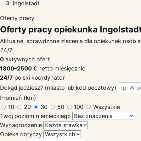
Ingolstadt
Oferty pracy
Oferty pracy opiekunka Ingolstad
Aktualne, sprawdzone zlecenia dla opiekunek osób s
24/7.
0
aktywnych ofert
1800–2500 €
netto miesięcznie
24/7
polski koordynator
Dokąd jedziesz? (miasto lub kod pocztowy)
Promień (km)
10
20
30
50
100
Wszystkie
Twój poziom niemieckiego
Wynagrodzenie
Opieka dotyczy