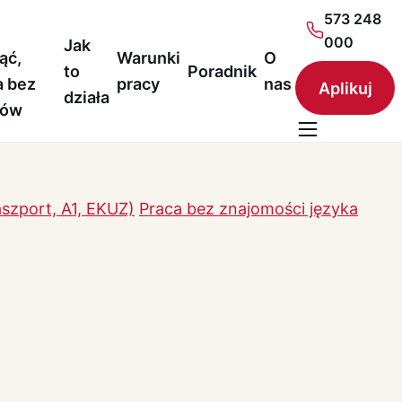
573 248
000
Jak
ąć,
Warunki
O
to
Poradnik
a bez
pracy
nas
Aplikuj
działa
nów
szport, A1, EKUZ)
Praca bez znajomości języka