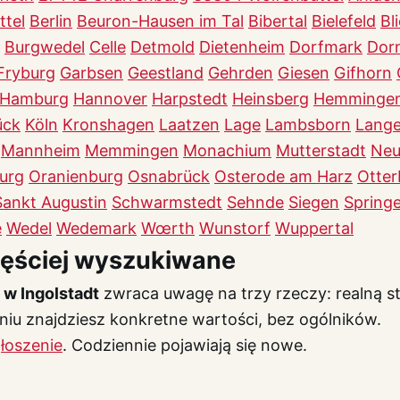
ttel
Berlin
Beuron-Hausen im Tal
Bibertal
Bielefeld
Bl
Burgwedel
Celle
Detmold
Dietenheim
Dorfmark
Dor
Fryburg
Garbsen
Geestland
Gehrden
Giesen
Gifhorn
Hamburg
Hannover
Harpstedt
Heinsberg
Hemminge
ück
Köln
Kronshagen
Laatzen
Lage
Lambsborn
Lang
Mannheim
Memmingen
Monachium
Mutterstadt
Neu
urg
Oranienburg
Osnabrück
Osterode am Harz
Otte
Sankt Augustin
Schwarmstedt
Sehnde
Siegen
Spring
e
Wedel
Wedemark
Wœrth
Wunstorf
Wuppertal
zęściej wyszukiwane
 w Ingolstadt
zwraca uwagę na trzy rzeczy: realną st
u znajdziesz konkretne wartości, bez ogólników.
łoszenie
. Codziennie pojawiają się nowe.