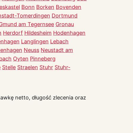
ieskastel
Bonn
Borken
Bovenden
nstadt-Tomerdingen
Dortmund
Gmund am Tegernsee
Gronau
n
Herdorf
Hildesheim
Hodenhagen
enhagen
Langlingen
Lebach
enhagen
Neuss
Neustadt am
rbach
Oyten
Pinneberg
e
Stelle
Straelen
Stuhr
Stuhr-
awkę netto, długość zlecenia oraz