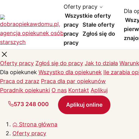
Oferty pracy
Dla o
Wszystkie oferty
Wszy
pracy
Stałe oferty
pierw
pracy
Zgłoś się do
znajo
pracy
Oferty pracy
Zgłoś się do pracy
Jak to działa
Warunk
Dla opiekunek
Wszystko dla opiekunek
Ile zarabia o
Praca od zaraz
Praca dla par opiekunów
Poradnik opiekunki
O nas
Kontakt
Aplikuj
573 248 000
Aplikuj online
Strona główna
Oferty pracy