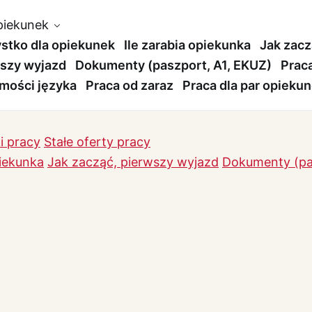
piekunek
stko dla opiekunek
Ile zarabia opiekunka
Jak zacz
szy wyjazd
Dokumenty (paszport, A1, EKUZ)
Prac
mości języka
Praca od zaraz
Praca dla par opieku
i pracy
Stałe oferty pracy
piekunka
Jak zacząć, pierwszy wyjazd
Dokumenty (pa