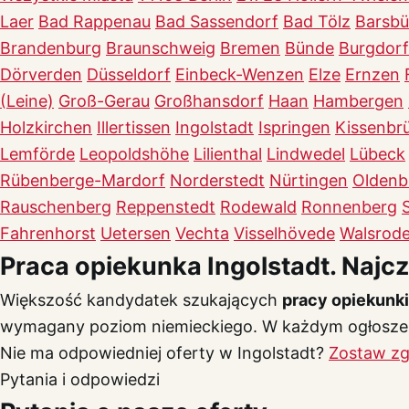
Laer
Bad Rappenau
Bad Sassendorf
Bad Tölz
Barsbü
Brandenburg
Braunschweig
Bremen
Bünde
Burgdorf
Dörverden
Düsseldorf
Einbeck-Wenzen
Elze
Ernzen
(Leine)
Groß-Gerau
Großhansdorf
Haan
Hambergen
Holzkirchen
Illertissen
Ingolstadt
Ispringen
Kissenbr
Lemförde
Leopoldshöhe
Lilienthal
Lindwedel
Lübeck
Rübenberge-Mardorf
Norderstedt
Nürtingen
Oldenb
Rauschenberg
Reppenstedt
Rodewald
Ronnenberg
Fahrenhorst
Uetersen
Vechta
Visselhövede
Walsrod
Praca opiekunka Ingolstadt. Najc
Większość kandydatek szukających
pracy opiekunki
wymagany poziom niemieckiego. W każdym ogłoszeni
Nie ma odpowiedniej oferty w Ingolstadt?
Zostaw zg
Pytania i odpowiedzi