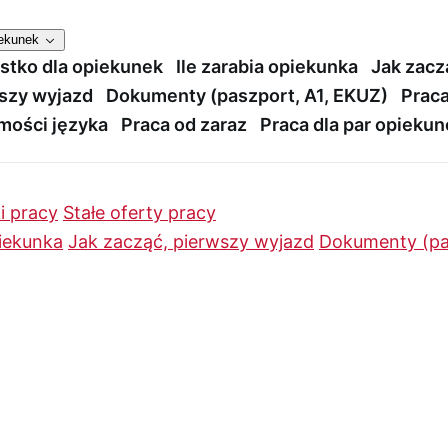
iekunek
stko dla opiekunek
Ile zarabia opiekunka
Jak zacz
szy wyjazd
Dokumenty (paszport, A1, EKUZ)
Praca
mości języka
Praca od zaraz
Praca dla par opieku
i pracy
Stałe oferty pracy
piekunka
Jak zacząć, pierwszy wyjazd
Dokumenty (pa