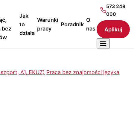
573 248
000
Jak
ąć,
Warunki
O
to
Poradnik
 bez
pracy
nas
Aplikuj
działa
nów
szport, A1, EKUZ)
Praca bez znajomości języka