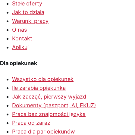
Stałe oferty
Jak to działa
Warunki pracy
O nas
Kontakt
Aplikuj
Dla opiekunek
Wszystko dla opiekunek
Ile zarabia opiekunka
Jak zacząć, pierwszy wyjazd
Dokumenty (paszport, A1, EKUZ)
Praca bez znajomości języka
Praca od zaraz
Praca dla par opiekunów