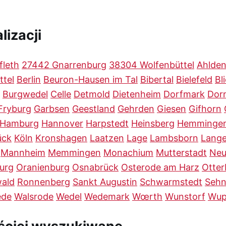
lizacji
fleth
27442 Gnarrenburg
38304 Wolfenbüttel
Ahlde
ttel
Berlin
Beuron-Hausen im Tal
Bibertal
Bielefeld
Bl
Burgwedel
Celle
Detmold
Dietenheim
Dorfmark
Dor
Fryburg
Garbsen
Geestland
Gehrden
Giesen
Gifhorn
Hamburg
Hannover
Harpstedt
Heinsberg
Hemminge
ück
Köln
Kronshagen
Laatzen
Lage
Lambsborn
Lang
Mannheim
Memmingen
Monachium
Mutterstadt
Neu
urg
Oranienburg
Osnabrück
Osterode am Harz
Otte
ald
Ronnenberg
Sankt Augustin
Schwarmstedt
Seh
ede
Walsrode
Wedel
Wedemark
Wœrth
Wunstorf
Wup