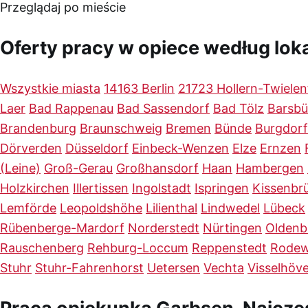
Przeglądaj po mieście
Oferty pracy w opiece według loka
Wszystkie miasta
14163 Berlin
21723 Hollern-Twielen
Laer
Bad Rappenau
Bad Sassendorf
Bad Tölz
Barsbü
Brandenburg
Braunschweig
Bremen
Bünde
Burgdorf
Dörverden
Düsseldorf
Einbeck-Wenzen
Elze
Ernzen
(Leine)
Groß-Gerau
Großhansdorf
Haan
Hambergen
Holzkirchen
Illertissen
Ingolstadt
Ispringen
Kissenbr
Lemförde
Leopoldshöhe
Lilienthal
Lindwedel
Lübeck
Rübenberge-Mardorf
Norderstedt
Nürtingen
Oldenb
Rauschenberg
Rehburg-Loccum
Reppenstedt
Rodew
Stuhr
Stuhr-Fahrenhorst
Uetersen
Vechta
Visselhöv