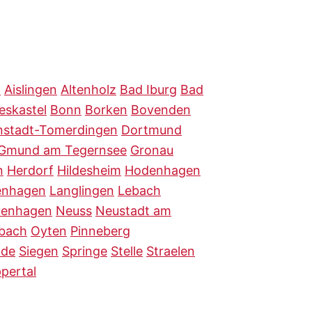
n
Aislingen
Altenholz
Bad Iburg
Bad
ieskastel
Bonn
Borken
Bovenden
nstadt-Tomerdingen
Dortmund
Gmund am Tegernsee
Gronau
n
Herdorf
Hildesheim
Hodenhagen
enhagen
Langlingen
Lebach
enhagen
Neuss
Neustadt am
rbach
Oyten
Pinneberg
nde
Siegen
Springe
Stelle
Straelen
pertal