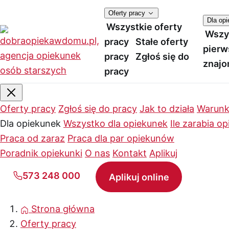
Oferty pracy
Dla op
Wszystkie oferty
Wszy
pracy
Stałe oferty
pierw
pracy
Zgłoś się do
znajo
pracy
Oferty pracy
Zgłoś się do pracy
Jak to działa
Warunk
Dla opiekunek
Wszystko dla opiekunek
Ile zarabia o
Praca od zaraz
Praca dla par opiekunów
Poradnik opiekunki
O nas
Kontakt
Aplikuj
573 248 000
Aplikuj online
Strona główna
Oferty pracy