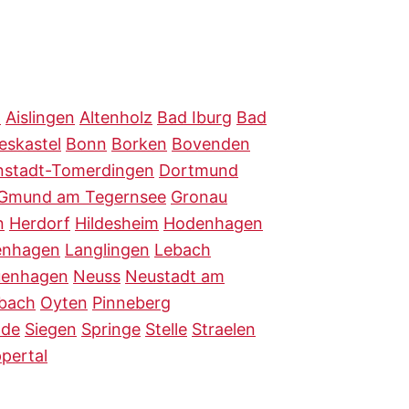
n
Aislingen
Altenholz
Bad Iburg
Bad
ieskastel
Bonn
Borken
Bovenden
nstadt-Tomerdingen
Dortmund
Gmund am Tegernsee
Gronau
n
Herdorf
Hildesheim
Hodenhagen
enhagen
Langlingen
Lebach
enhagen
Neuss
Neustadt am
rbach
Oyten
Pinneberg
nde
Siegen
Springe
Stelle
Straelen
pertal