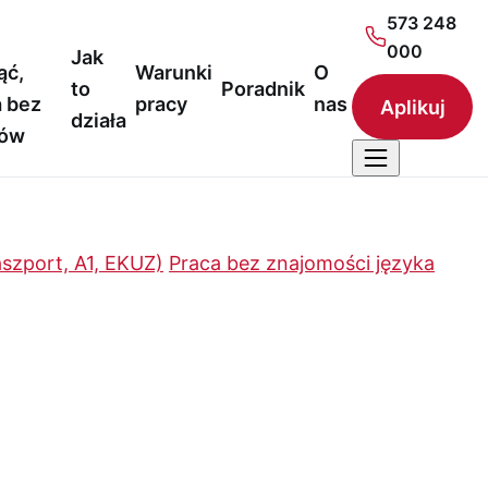
573 248
000
Jak
ąć,
Warunki
O
to
Poradnik
 bez
pracy
nas
Aplikuj
działa
nów
szport, A1, EKUZ)
Praca bez znajomości języka