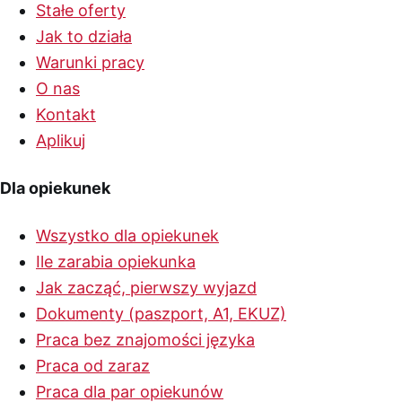
Stałe oferty
Jak to działa
Warunki pracy
O nas
Kontakt
Aplikuj
Dla opiekunek
Wszystko dla opiekunek
Ile zarabia opiekunka
Jak zacząć, pierwszy wyjazd
Dokumenty (paszport, A1, EKUZ)
Praca bez znajomości języka
Praca od zaraz
Praca dla par opiekunów