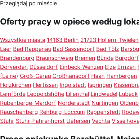
Przeglądaj po mieście
Oferty pracy w opiece według loka
Wszystkie miasta
14163 Berlin
21723 Hollern-Twielen
Laer
Bad Rappenau
Bad Sassendorf
Bad Tölz
Barsbü
Brandenburg
Braunschweig
Bremen
Bünde
Burgdorf
Dörverden
Düsseldorf
Einbeck-Wenzen
Elze
Ernzen
(Leine)
Groß-Gerau
Großhansdorf
Haan
Hambergen
Holzkirchen
Illertissen
Ingolstadt
Ispringen
Kissenbr
Lemförde
Leopoldshöhe
Lilienthal
Lindwedel
Lübeck
Rübenberge-Mardorf
Norderstedt
Nürtingen
Oldenb
Rauschenberg
Rehburg-Loccum
Reppenstedt
Rodew
Stuhr
Stuhr-Fahrenhorst
Uetersen
Vechta
Visselhöv