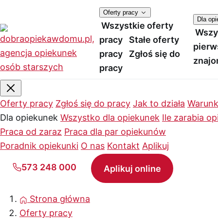
Oferty pracy
Dla op
Wszystkie oferty
Wszy
pracy
Stałe oferty
pierw
pracy
Zgłoś się do
znajo
pracy
Oferty pracy
Zgłoś się do pracy
Jak to działa
Warunk
Dla opiekunek
Wszystko dla opiekunek
Ile zarabia o
Praca od zaraz
Praca dla par opiekunów
Poradnik opiekunki
O nas
Kontakt
Aplikuj
573 248 000
Aplikuj online
Strona główna
Oferty pracy