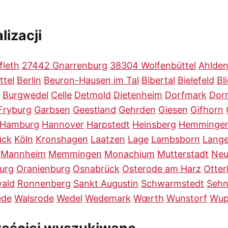
lizacji
fleth
27442 Gnarrenburg
38304 Wolfenbüttel
Ahlde
ttel
Berlin
Beuron-Hausen im Tal
Bibertal
Bielefeld
Bl
Burgwedel
Celle
Detmold
Dietenheim
Dorfmark
Dor
Fryburg
Garbsen
Geestland
Gehrden
Giesen
Gifhorn
Hamburg
Hannover
Harpstedt
Heinsberg
Hemminge
ück
Köln
Kronshagen
Laatzen
Lage
Lambsborn
Lang
Mannheim
Memmingen
Monachium
Mutterstadt
Neu
urg
Oranienburg
Osnabrück
Osterode am Harz
Otte
ald
Ronnenberg
Sankt Augustin
Schwarmstedt
Seh
ede
Walsrode
Wedel
Wedemark
Wœrth
Wunstorf
Wup