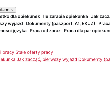
iekunek
stko dla opiekunek
Ile zarabia opiekunka
Jak zacz
szy wyjazd
Dokumenty (paszport, A1, EKUZ)
Praca
mości języka
Praca od zaraz
Praca dla par opieku
i pracy
Stałe oferty pracy
piekunka
Jak zacząć, pierwszy wyjazd
Dokumenty (pa