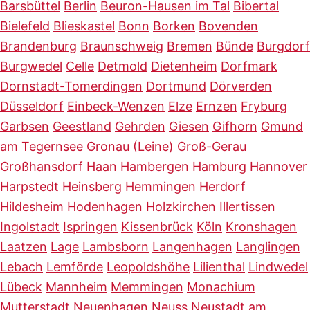
Barsbüttel
Berlin
Beuron-Hausen im Tal
Bibertal
Bielefeld
Blieskastel
Bonn
Borken
Bovenden
Brandenburg
Braunschweig
Bremen
Bünde
Burgdorf
Burgwedel
Celle
Detmold
Dietenheim
Dorfmark
Dornstadt-Tomerdingen
Dortmund
Dörverden
Düsseldorf
Einbeck-Wenzen
Elze
Ernzen
Fryburg
Garbsen
Geestland
Gehrden
Giesen
Gifhorn
Gmund
am Tegernsee
Gronau (Leine)
Groß-Gerau
Großhansdorf
Haan
Hambergen
Hamburg
Hannover
Harpstedt
Heinsberg
Hemmingen
Herdorf
Hildesheim
Hodenhagen
Holzkirchen
Illertissen
Ingolstadt
Ispringen
Kissenbrück
Köln
Kronshagen
Laatzen
Lage
Lambsborn
Langenhagen
Langlingen
Lebach
Lemförde
Leopoldshöhe
Lilienthal
Lindwedel
Lübeck
Mannheim
Memmingen
Monachium
Mutterstadt
Neuenhagen
Neuss
Neustadt am