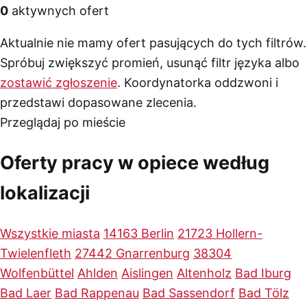
0
aktywnych ofert
Aktualnie nie mamy ofert pasujących do tych filtrów.
Spróbuj zwiększyć promień, usunąć filtr języka albo
zostawić zgłoszenie
. Koordynatorka oddzwoni i
przedstawi dopasowane zlecenia.
Przeglądaj po mieście
Oferty pracy w opiece według
lokalizacji
Wszystkie miasta
14163 Berlin
21723 Hollern-
Twielenfleth
27442 Gnarrenburg
38304
Wolfenbüttel
Ahlden
Aislingen
Altenholz
Bad Iburg
Bad Laer
Bad Rappenau
Bad Sassendorf
Bad Tölz