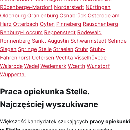
Rübenberge-Mardorf
Norderstedt
Nürtingen
Oldenburg
Oranienburg
Osnabrück
Osterode am
Harz
Otterbach
Oyten
Pinneberg
Rauschenberg
Rehburg-Loccum
Reppenstedt
Rodewald
Ronnenberg
Sankt Augustin
Schwarmstedt
Sehnde
Siegen
Springe
Stelle
Straelen
Stuhr
Stuhr-
Fahrenhorst
Uetersen
Vechta
Visselhövede
Walsrode
Wedel
Wedemark
Wœrth
Wunstorf
Wuppertal
Praca opiekunka Stelle.
Najczęściej wyszukiwane
Większość kandydatek szukających
pracy opiekunki
w Stelle
zwraca uwagę na trzy rzeczy: realną