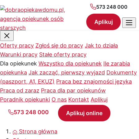
573 248 000
Aplikuj
Oferty pracy
Zgłoś się do pracy
Jak to działa
Warunki pracy
Stałe oferty pracy
Dla opiekunek
Wszystko dla opiekunek
Ile zarabia
opiekunka
Jak zacząć, pierwszy wyjazd
Dokumenty
(paszport, A1, EKUZ)
Praca bez znajomości języka
Praca od zaraz
Praca dla par opiekunów
Poradnik opiekunki
O nas
Kontakt
Aplikuj
573 248 000
Aplikuj online
Strona główna