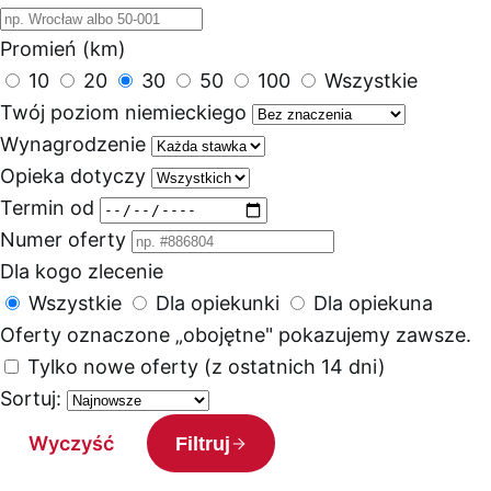
Promień (km)
10
20
30
50
100
Wszystkie
Twój poziom niemieckiego
Wynagrodzenie
Opieka dotyczy
Termin od
Numer oferty
Dla kogo zlecenie
Wszystkie
Dla opiekunki
Dla opiekuna
Oferty oznaczone „obojętne" pokazujemy zawsze.
Tylko nowe oferty (z ostatnich 14 dni)
Sortuj:
Wyczyść
Filtruj