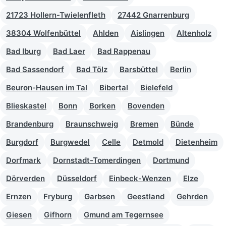
21723 Hollern-Twielenfleth
27442 Gnarrenburg
38304 Wolfenbüttel
Ahlden
Aislingen
Altenholz
Bad Iburg
Bad Laer
Bad Rappenau
Bad Sassendorf
Bad Tölz
Barsbüttel
Berlin
Beuron-Hausen im Tal
Bibertal
Bielefeld
Blieskastel
Bonn
Borken
Bovenden
Brandenburg
Braunschweig
Bremen
Bünde
Burgdorf
Burgwedel
Celle
Detmold
Dietenheim
Dorfmark
Dornstadt-Tomerdingen
Dortmund
Dörverden
Düsseldorf
Einbeck-Wenzen
Elze
Ernzen
Fryburg
Garbsen
Geestland
Gehrden
Giesen
Gifhorn
Gmund am Tegernsee