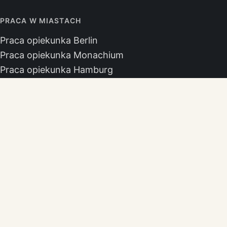
PRACA W MIASTACH
Praca opiekunka Berlin
Praca opiekunka Monachium
Praca opiekunka Hamburg
Praca opiekunka Kolonia
Praca opiekunka Frankfurt
Praca opiekunka Stuttgart
Praca opiekunka Düsseldorf
Praca opiekunka Hanower
BIURO
Jelenia Góra
Górna 10-11
58-500 Jelenia Góra