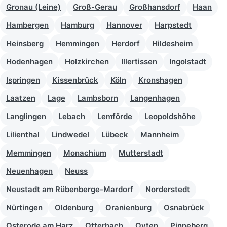
Gronau (Leine)
Groß-Gerau
Großhansdorf
Haan
Hambergen
Hamburg
Hannover
Harpstedt
Heinsberg
Hemmingen
Herdorf
Hildesheim
Hodenhagen
Holzkirchen
Illertissen
Ingolstadt
Ispringen
Kissenbrück
Köln
Kronshagen
Laatzen
Lage
Lambsborn
Langenhagen
Langlingen
Lebach
Lemförde
Leopoldshöhe
Lilienthal
Lindwedel
Lübeck
Mannheim
Memmingen
Monachium
Mutterstadt
Neuenhagen
Neuss
Neustadt am Rübenberge-Mardorf
Norderstedt
Nürtingen
Oldenburg
Oranienburg
Osnabrück
Osterode am Harz
Otterbach
Oyten
Pinneberg