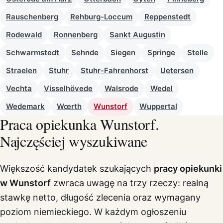
Rauschenberg
Rehburg-Loccum
Reppenstedt
Rodewald
Ronnenberg
Sankt Augustin
Schwarmstedt
Sehnde
Siegen
Springe
Stelle
Straelen
Stuhr
Stuhr-Fahrenhorst
Uetersen
Vechta
Visselhövede
Walsrode
Wedel
Wedemark
Wœrth
Wunstorf
Wuppertal
Praca opiekunka Wunstorf.
Najczęściej wyszukiwane
Większość kandydatek szukających
pracy opiekunki
w Wunstorf
zwraca uwagę na trzy rzeczy: realną
stawkę netto, długość zlecenia oraz wymagany
poziom niemieckiego. W każdym ogłoszeniu