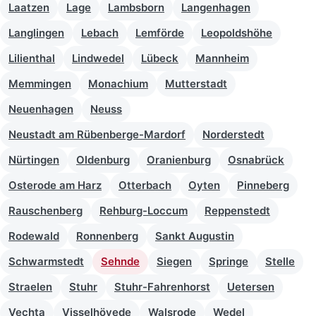
Laatzen
Lage
Lambsborn
Langenhagen
Langlingen
Lebach
Lemförde
Leopoldshöhe
Lilienthal
Lindwedel
Lübeck
Mannheim
Memmingen
Monachium
Mutterstadt
Neuenhagen
Neuss
Neustadt am Rübenberge-Mardorf
Norderstedt
Nürtingen
Oldenburg
Oranienburg
Osnabrück
Osterode am Harz
Otterbach
Oyten
Pinneberg
Rauschenberg
Rehburg-Loccum
Reppenstedt
Rodewald
Ronnenberg
Sankt Augustin
Schwarmstedt
Sehnde
Siegen
Springe
Stelle
Straelen
Stuhr
Stuhr-Fahrenhorst
Uetersen
Vechta
Visselhövede
Walsrode
Wedel