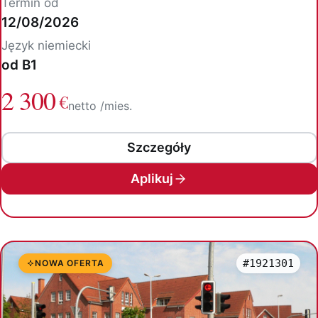
Termin od
12/08/2026
Język niemiecki
od B1
2 300
€
netto /mies.
Szczegóły
Aplikuj
#1921301
NOWA OFERTA