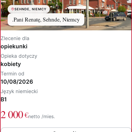
SEHNDE, NIEMCY
.Pani Renatę, Sehnde, Niemcy
Zlecenie dla
opiekunki
Opieka dotyczy
kobiety
Termin od
10/08/2026
Język niemiecki
B1
2 000
€
netto /mies.