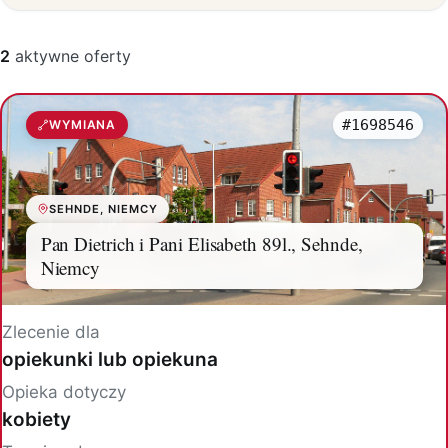
2
aktywne oferty
#1698546
WYMIANA
SEHNDE, NIEMCY
Pan Dietrich i Pani Elisabeth 89l., Sehnde,
Niemcy
Zlecenie dla
opiekunki lub opiekuna
Opieka dotyczy
kobiety