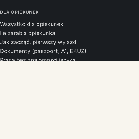
DLA OPIEKUNEK
Wszystko dla opiekunek
Ile zarabia opiekunka
Jak zacząć, pierwszy wyjazd
Dokumenty (paszport, A1, EKUZ)
Praca bez znajomości języka
Praca od zaraz
Praca dla par opiekunów
PRACA W MIASTACH
Praca opiekunka Berlin
Praca opiekunka Monachium
Praca opiekunka Hamburg
Praca opiekunka Kolonia