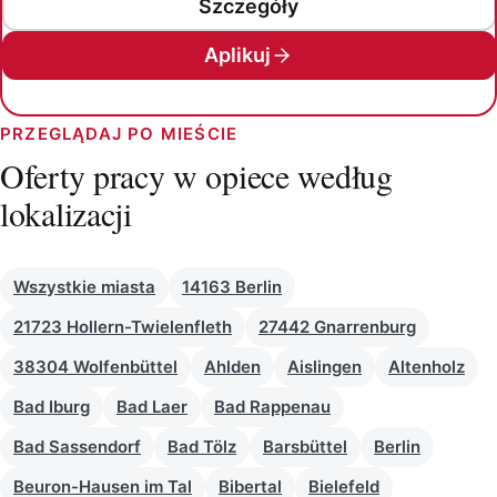
Szczegóły
Aplikuj
PRZEGLĄDAJ PO MIEŚCIE
Oferty pracy w opiece według
lokalizacji
Wszystkie miasta
14163 Berlin
21723 Hollern-Twielenfleth
27442 Gnarrenburg
38304 Wolfenbüttel
Ahlden
Aislingen
Altenholz
Bad Iburg
Bad Laer
Bad Rappenau
Bad Sassendorf
Bad Tölz
Barsbüttel
Berlin
Beuron-Hausen im Tal
Bibertal
Bielefeld