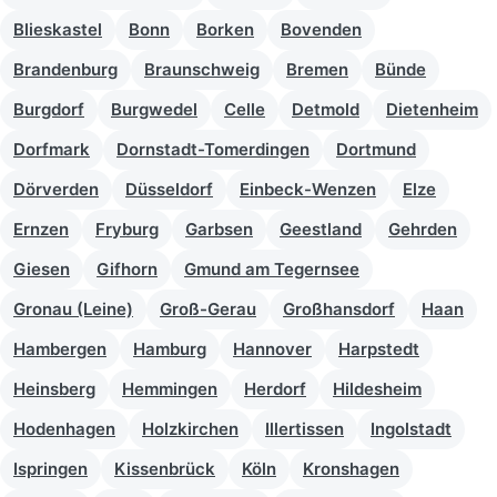
Blieskastel
Bonn
Borken
Bovenden
Brandenburg
Braunschweig
Bremen
Bünde
Burgdorf
Burgwedel
Celle
Detmold
Dietenheim
Dorfmark
Dornstadt-Tomerdingen
Dortmund
Dörverden
Düsseldorf
Einbeck-Wenzen
Elze
Ernzen
Fryburg
Garbsen
Geestland
Gehrden
Giesen
Gifhorn
Gmund am Tegernsee
Gronau (Leine)
Groß-Gerau
Großhansdorf
Haan
Hambergen
Hamburg
Hannover
Harpstedt
Heinsberg
Hemmingen
Herdorf
Hildesheim
Hodenhagen
Holzkirchen
Illertissen
Ingolstadt
Ispringen
Kissenbrück
Köln
Kronshagen