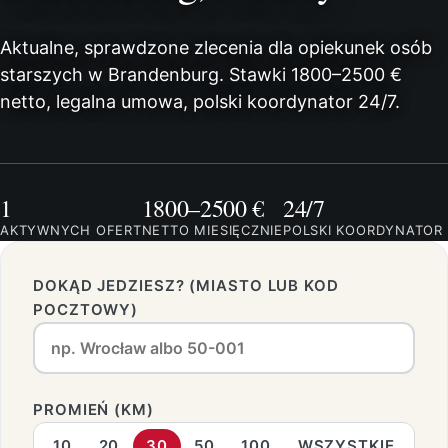
Aktualne, sprawdzone zlecenia dla opiekunek osób
starszych w Brandenburg. Stawki 1800–2500 €
netto, legalna umowa, polski koordynator 24/7.
1
1800–2500 €
24/7
AKTYWNYCH OFERT
NETTO MIESIĘCZNIE
POLSKI KOORDYNATOR
DOKĄD JEDZIESZ? (MIASTO LUB KOD
POCZTOWY)
PROMIEŃ (KM)
10
20
30
50
100
WSZYSTKIE