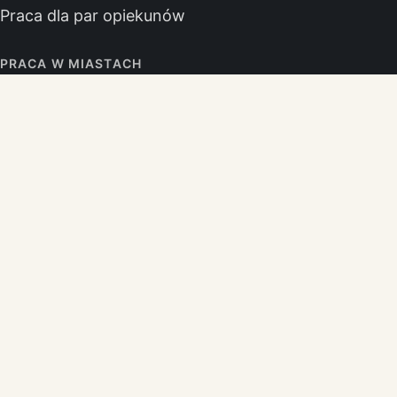
Praca dla par opiekunów
PRACA W MIASTACH
Praca opiekunka Berlin
Praca opiekunka Monachium
Praca opiekunka Hamburg
Praca opiekunka Kolonia
Praca opiekunka Frankfurt
Praca opiekunka Stuttgart
Praca opiekunka Düsseldorf
Praca opiekunka Hanower
BIURO
Jelenia Góra
Górna 10-11