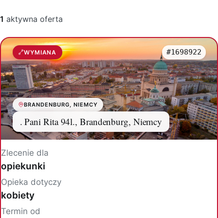
1
aktywna oferta
#1698922
WYMIANA
BRANDENBURG, NIEMCY
. Pani Rita 94l., Brandenburg, Niemcy
Zlecenie dla
opiekunki
Opieka dotyczy
kobiety
Termin od