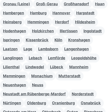
Gronau (Leine)
Groß-Gerau
Großhansdorf
Haan
Hambergen
Hamburg
Hannover
Harpstedt
Heinsberg
Hemmingen
Herdorf
Hildesheim
Hodenhagen
Holzkirchen
Illertissen
Ingolstadt
Ispringen
Kissenbrück
Köln
Kronshagen
Laatzen
Lage
Lambsborn
Langenhagen
Langlingen
Lebach
Lemförde
Leopoldshöhe
Lilienthal
Lindwedel
Lübeck
Mannheim
Memmingen
Monachium
Mutterstadt
Neuenhagen
Neuss
Neustadt am Rübenberge-Mardorf
Norderstedt
Nürtingen
Oldenburg
Oranienburg
Osnabrück
Osterode am Harz
Otterbach
Oyten
Pinneberg