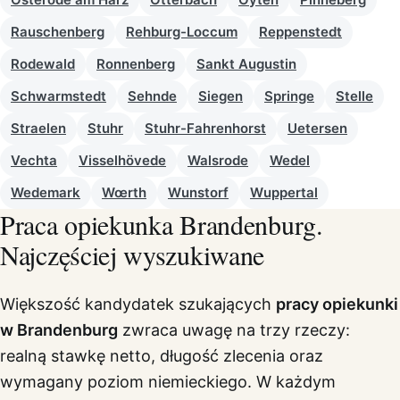
Rauschenberg
Rehburg-Loccum
Reppenstedt
Rodewald
Ronnenberg
Sankt Augustin
Schwarmstedt
Sehnde
Siegen
Springe
Stelle
Straelen
Stuhr
Stuhr-Fahrenhorst
Uetersen
Vechta
Visselhövede
Walsrode
Wedel
Wedemark
Wœrth
Wunstorf
Wuppertal
Praca opiekunka Brandenburg.
Najczęściej wyszukiwane
Większość kandydatek szukających
pracy opiekunki
w Brandenburg
zwraca uwagę na trzy rzeczy:
realną stawkę netto, długość zlecenia oraz
wymagany poziom niemieckiego. W każdym