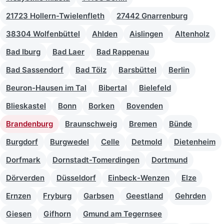
21723 Hollern-Twielenfleth
27442 Gnarrenburg
38304 Wolfenbüttel
Ahlden
Aislingen
Altenholz
Bad Iburg
Bad Laer
Bad Rappenau
Bad Sassendorf
Bad Tölz
Barsbüttel
Berlin
Beuron-Hausen im Tal
Bibertal
Bielefeld
Blieskastel
Bonn
Borken
Bovenden
Brandenburg
Braunschweig
Bremen
Bünde
Burgdorf
Burgwedel
Celle
Detmold
Dietenheim
Dorfmark
Dornstadt-Tomerdingen
Dortmund
Dörverden
Düsseldorf
Einbeck-Wenzen
Elze
Ernzen
Fryburg
Garbsen
Geestland
Gehrden
Giesen
Gifhorn
Gmund am Tegernsee