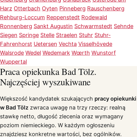
Harz
Otterbach
Oyten
Pinneberg
Rauschenberg
Rehburg-Loccum
Reppenstedt
Rodewald
Ronnenberg
Sankt Augustin
Schwarmstedt
Sehnde
Siegen
Springe
Stelle
Straelen
Stuhr
Stuhr-
Fahrenhorst
Uetersen
Vechta
Visselhövede
Walsrode
Wedel
Wedemark
Wœrth
Wunstorf
Wuppertal
Praca opiekunka Bad Tölz.
Najczęściej wyszukiwane
Większość kandydatek szukających
pracy opiekunki
w Bad Tölz
zwraca uwagę na trzy rzeczy: realną
stawkę netto, długość zlecenia oraz wymagany
poziom niemieckiego. W każdym ogłoszeniu
znajdziesz konkretne wartości, bez ogólników.