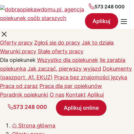
573 248 000
Aplikuj
Oferty pracy
Zgłoś się do pracy
Jak to działa
Warunki pracy
Stałe oferty pracy
Dla opiekunek
Wszystko dla opiekunek
Ile zarabia
opiekunka
Jak zacząć, pierwszy wyjazd
Dokumenty
(paszport, A1, EKUZ)
Praca bez znajomości języka
Praca od zaraz
Praca dla par opiekunów
Poradnik opiekunki
O nas
Kontakt
Aplikuj
573 248 000
Aplikuj online
Strona główna