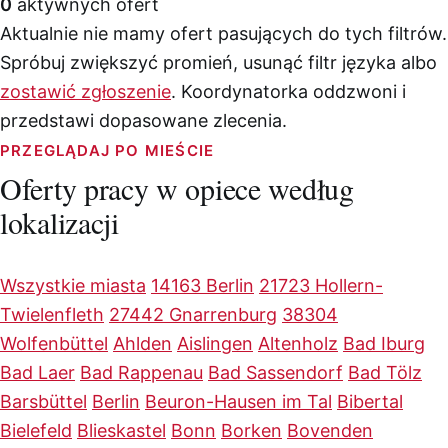
0
aktywnych ofert
Aktualnie nie mamy ofert pasujących do tych filtrów.
Spróbuj zwiększyć promień, usunąć filtr języka albo
zostawić zgłoszenie
. Koordynatorka oddzwoni i
przedstawi dopasowane zlecenia.
PRZEGLĄDAJ PO MIEŚCIE
Oferty pracy w opiece według
lokalizacji
Wszystkie miasta
14163 Berlin
21723 Hollern-
Twielenfleth
27442 Gnarrenburg
38304
Wolfenbüttel
Ahlden
Aislingen
Altenholz
Bad Iburg
Bad Laer
Bad Rappenau
Bad Sassendorf
Bad Tölz
Barsbüttel
Berlin
Beuron-Hausen im Tal
Bibertal
Bielefeld
Blieskastel
Bonn
Borken
Bovenden