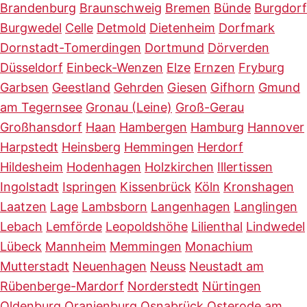
Brandenburg
Braunschweig
Bremen
Bünde
Burgdorf
Burgwedel
Celle
Detmold
Dietenheim
Dorfmark
Dornstadt-Tomerdingen
Dortmund
Dörverden
Düsseldorf
Einbeck-Wenzen
Elze
Ernzen
Fryburg
Garbsen
Geestland
Gehrden
Giesen
Gifhorn
Gmund
am Tegernsee
Gronau (Leine)
Groß-Gerau
Großhansdorf
Haan
Hambergen
Hamburg
Hannover
Harpstedt
Heinsberg
Hemmingen
Herdorf
Hildesheim
Hodenhagen
Holzkirchen
Illertissen
Ingolstadt
Ispringen
Kissenbrück
Köln
Kronshagen
Laatzen
Lage
Lambsborn
Langenhagen
Langlingen
Lebach
Lemförde
Leopoldshöhe
Lilienthal
Lindwedel
Lübeck
Mannheim
Memmingen
Monachium
Mutterstadt
Neuenhagen
Neuss
Neustadt am
Rübenberge-Mardorf
Norderstedt
Nürtingen
Oldenburg
Oranienburg
Osnabrück
Osterode am