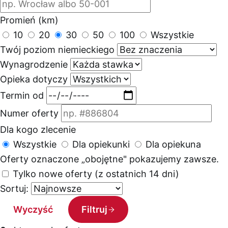
Promień (km)
10
20
30
50
100
Wszystkie
Twój poziom niemieckiego
Wynagrodzenie
Opieka dotyczy
Termin od
Numer oferty
Dla kogo zlecenie
Wszystkie
Dla opiekunki
Dla opiekuna
Oferty oznaczone „obojętne" pokazujemy zawsze.
Tylko nowe oferty (z ostatnich 14 dni)
Sortuj:
Wyczyść
Filtruj