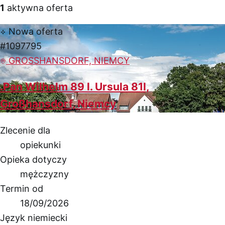
1
aktywna oferta
Nowa oferta
#1097795
GROSSHANSDORF, NIEMCY
.Pan Wilhelm 89 l. Ursula 81l,
Großhansdorf, Niemcy
Zlecenie dla
opiekunki
Opieka dotyczy
mężczyzny
Termin od
18/09/2026
Język niemiecki