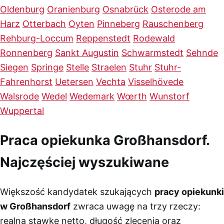
Oldenburg
Oranienburg
Osnabrück
Osterode am
Harz
Otterbach
Oyten
Pinneberg
Rauschenberg
Rehburg-Loccum
Reppenstedt
Rodewald
Ronnenberg
Sankt Augustin
Schwarmstedt
Sehnde
Siegen
Springe
Stelle
Straelen
Stuhr
Stuhr-
Fahrenhorst
Uetersen
Vechta
Visselhövede
Walsrode
Wedel
Wedemark
Wœrth
Wunstorf
Wuppertal
Praca opiekunka Großhansdorf.
Najczęściej wyszukiwane
Większość kandydatek szukających
pracy opiekunki
w Großhansdorf
zwraca uwagę na trzy rzeczy:
realną stawkę netto, długość zlecenia oraz