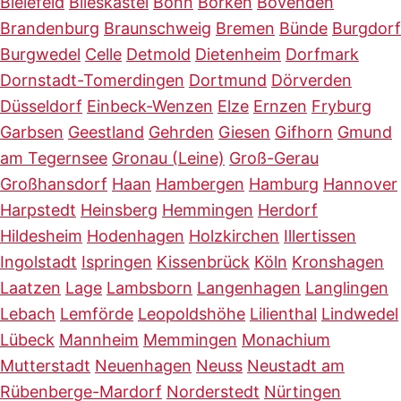
Bielefeld
Blieskastel
Bonn
Borken
Bovenden
Brandenburg
Braunschweig
Bremen
Bünde
Burgdorf
Burgwedel
Celle
Detmold
Dietenheim
Dorfmark
Dornstadt-Tomerdingen
Dortmund
Dörverden
Düsseldorf
Einbeck-Wenzen
Elze
Ernzen
Fryburg
Garbsen
Geestland
Gehrden
Giesen
Gifhorn
Gmund
am Tegernsee
Gronau (Leine)
Groß-Gerau
Großhansdorf
Haan
Hambergen
Hamburg
Hannover
Harpstedt
Heinsberg
Hemmingen
Herdorf
Hildesheim
Hodenhagen
Holzkirchen
Illertissen
Ingolstadt
Ispringen
Kissenbrück
Köln
Kronshagen
Laatzen
Lage
Lambsborn
Langenhagen
Langlingen
Lebach
Lemförde
Leopoldshöhe
Lilienthal
Lindwedel
Lübeck
Mannheim
Memmingen
Monachium
Mutterstadt
Neuenhagen
Neuss
Neustadt am
Rübenberge-Mardorf
Norderstedt
Nürtingen