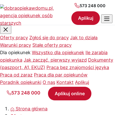
573 248 000
Aplikuj
Oferty pracy
Zgłoś się do pracy
Jak to działa
Warunki pracy
Stałe oferty pracy
Dla opiekunek
Wszystko dla opiekunek
Ile zarabia
opiekunka
Jak zacząć, pierwszy wyjazd
Dokumenty
(paszport, A1, EKUZ)
Praca bez znajomości języka
Praca od zaraz
Praca dla par opiekunów
Poradnik opiekunki
O nas
Kontakt
Aplikuj
573 248 000
Aplikuj online
Strona główna