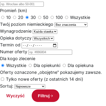
Promień (km)
10
20
30
50
100
Wszystkie
Twój poziom niemieckiego
Wynagrodzenie
Opieka dotyczy
Termin od
Numer oferty
Dla kogo zlecenie
Wszystkie
Dla opiekunki
Dla opiekuna
Oferty oznaczone „obojętne" pokazujemy zawsze.
Tylko nowe oferty (z ostatnich 14 dni)
Sortuj:
Wyczyść
Filtruj