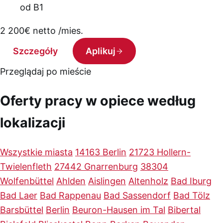
od B1
2 200
€
netto /mies.
Szczegóły
Aplikuj
Przeglądaj po mieście
Oferty pracy w opiece według
lokalizacji
Wszystkie miasta
14163 Berlin
21723 Hollern-
Twielenfleth
27442 Gnarrenburg
38304
Wolfenbüttel
Ahlden
Aislingen
Altenholz
Bad Iburg
Bad Laer
Bad Rappenau
Bad Sassendorf
Bad Tölz
Barsbüttel
Berlin
Beuron-Hausen im Tal
Bibertal