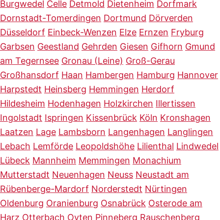
Burgwedel
Celle
Detmold
Dietenheim
Dorfmark
Dornstadt-Tomerdingen
Dortmund
Dörverden
Düsseldorf
Einbeck-Wenzen
Elze
Ernzen
Fryburg
Garbsen
Geestland
Gehrden
Giesen
Gifhorn
Gmund
am Tegernsee
Gronau (Leine)
Groß-Gerau
Großhansdorf
Haan
Hambergen
Hamburg
Hannover
Harpstedt
Heinsberg
Hemmingen
Herdorf
Hildesheim
Hodenhagen
Holzkirchen
Illertissen
Ingolstadt
Ispringen
Kissenbrück
Köln
Kronshagen
Laatzen
Lage
Lambsborn
Langenhagen
Langlingen
Lebach
Lemförde
Leopoldshöhe
Lilienthal
Lindwedel
Lübeck
Mannheim
Memmingen
Monachium
Mutterstadt
Neuenhagen
Neuss
Neustadt am
Rübenberge-Mardorf
Norderstedt
Nürtingen
Oldenburg
Oranienburg
Osnabrück
Osterode am
Harz
Otterbach
Oyten
Pinneberg
Rauschenberg