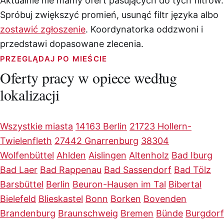
Aktualnie nie mamy ofert pasujących do tych filtrów.
Spróbuj zwiększyć promień, usunąć filtr języka albo
zostawić zgłoszenie
. Koordynatorka oddzwoni i
przedstawi dopasowane zlecenia.
PRZEGLĄDAJ PO MIEŚCIE
Oferty pracy w opiece według
lokalizacji
Wszystkie miasta
14163 Berlin
21723 Hollern-
Twielenfleth
27442 Gnarrenburg
38304
Wolfenbüttel
Ahlden
Aislingen
Altenholz
Bad Iburg
Bad Laer
Bad Rappenau
Bad Sassendorf
Bad Tölz
Barsbüttel
Berlin
Beuron-Hausen im Tal
Bibertal
Bielefeld
Blieskastel
Bonn
Borken
Bovenden
Brandenburg
Braunschweig
Bremen
Bünde
Burgdorf