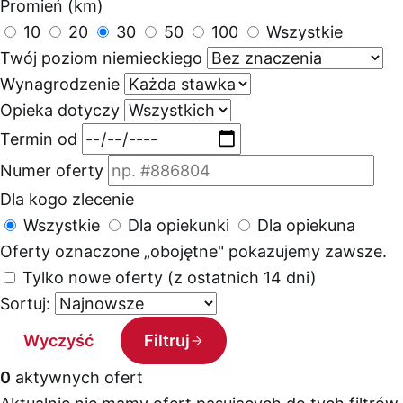
Promień (km)
10
20
30
50
100
Wszystkie
Twój poziom niemieckiego
Wynagrodzenie
Opieka dotyczy
Termin od
Numer oferty
Dla kogo zlecenie
Wszystkie
Dla opiekunki
Dla opiekuna
Oferty oznaczone „obojętne" pokazujemy zawsze.
Tylko nowe oferty (z ostatnich 14 dni)
Sortuj:
Wyczyść
Filtruj
0
aktywnych ofert