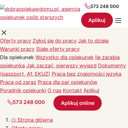
573 248 000
Aplikuj
Oferty pracy
Zgłoś się do pracy
Jak to działa
Warunki pracy
Stałe oferty pracy
Dla opiekunek
Wszystko dla opiekunek
Ile zarabia
opiekunka
Jak zacząć, pierwszy wyjazd
Dokumenty
(paszport, A1, EKUZ)
Praca bez znajomości języka
Praca od zaraz
Praca dla par opiekunów
Poradnik opiekunki
O nas
Kontakt
Aplikuj
573 248 000
Aplikuj online
Strona główna