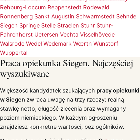
Rehburg-Loccum
Reppenstedt
Rodewald
Ronnenberg
Sankt Augustin
Schwarmstedt
Sehnde
Siegen
Springe
Stelle
Straelen
Stuhr
Stuhr-
Fahrenhorst
Uetersen
Vechta
Visselhövede
Walsrode
Wedel
Wedemark
Wœrth
Wunstorf
Wuppertal
Praca opiekunka Siegen. Najczęściej
wyszukiwane
Większość kandydatek szukających
pracy opiekunki
w Siegen
zwraca uwagę na trzy rzeczy: realną
stawkę netto, długość zlecenia oraz wymagany
poziom niemieckiego. W każdym ogłoszeniu
znajdziesz konkretne wartości, bez ogólników.