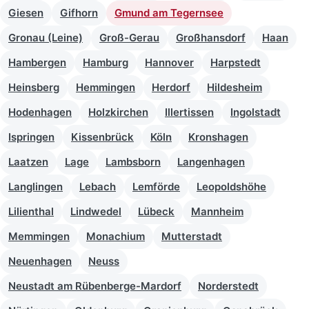
Giesen
Gifhorn
Gmund am Tegernsee
Gronau (Leine)
Groß-Gerau
Großhansdorf
Haan
Hambergen
Hamburg
Hannover
Harpstedt
Heinsberg
Hemmingen
Herdorf
Hildesheim
Hodenhagen
Holzkirchen
Illertissen
Ingolstadt
Ispringen
Kissenbrück
Köln
Kronshagen
Laatzen
Lage
Lambsborn
Langenhagen
Langlingen
Lebach
Lemförde
Leopoldshöhe
Lilienthal
Lindwedel
Lübeck
Mannheim
Memmingen
Monachium
Mutterstadt
Neuenhagen
Neuss
Neustadt am Rübenberge-Mardorf
Norderstedt