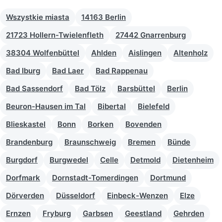
Wszystkie miasta
14163 Berlin
21723 Hollern-Twielenfleth
27442 Gnarrenburg
38304 Wolfenbüttel
Ahlden
Aislingen
Altenholz
Bad Iburg
Bad Laer
Bad Rappenau
Bad Sassendorf
Bad Tölz
Barsbüttel
Berlin
Beuron-Hausen im Tal
Bibertal
Bielefeld
Blieskastel
Bonn
Borken
Bovenden
Brandenburg
Braunschweig
Bremen
Bünde
Burgdorf
Burgwedel
Celle
Detmold
Dietenheim
Dorfmark
Dornstadt-Tomerdingen
Dortmund
Dörverden
Düsseldorf
Einbeck-Wenzen
Elze
Ernzen
Fryburg
Garbsen
Geestland
Gehrden