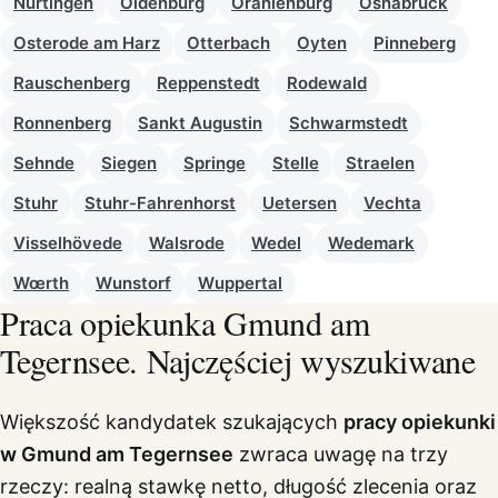
Nürtingen
Oldenburg
Oranienburg
Osnabrück
Osterode am Harz
Otterbach
Oyten
Pinneberg
Rauschenberg
Reppenstedt
Rodewald
Ronnenberg
Sankt Augustin
Schwarmstedt
Sehnde
Siegen
Springe
Stelle
Straelen
Stuhr
Stuhr-Fahrenhorst
Uetersen
Vechta
Visselhövede
Walsrode
Wedel
Wedemark
Wœrth
Wunstorf
Wuppertal
Praca opiekunka Gmund am
Tegernsee. Najczęściej wyszukiwane
Większość kandydatek szukających
pracy opiekunki
w Gmund am Tegernsee
zwraca uwagę na trzy
rzeczy: realną stawkę netto, długość zlecenia oraz