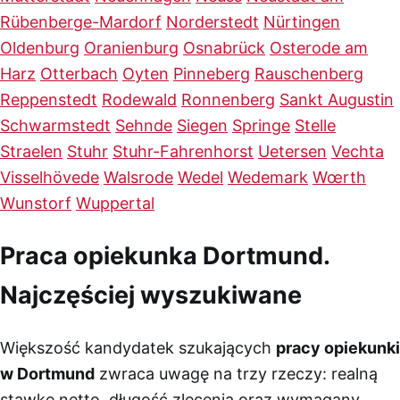
Rübenberge-Mardorf
Norderstedt
Nürtingen
Oldenburg
Oranienburg
Osnabrück
Osterode am
Harz
Otterbach
Oyten
Pinneberg
Rauschenberg
Reppenstedt
Rodewald
Ronnenberg
Sankt Augustin
Schwarmstedt
Sehnde
Siegen
Springe
Stelle
Straelen
Stuhr
Stuhr-Fahrenhorst
Uetersen
Vechta
Visselhövede
Walsrode
Wedel
Wedemark
Wœrth
Wunstorf
Wuppertal
Praca opiekunka Dortmund.
Najczęściej wyszukiwane
Większość kandydatek szukających
pracy opiekunki
w Dortmund
zwraca uwagę na trzy rzeczy: realną
stawkę netto, długość zlecenia oraz wymagany