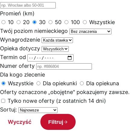
Promień (km)
10
20
30
50
100
Wszystkie
Twój poziom niemieckiego
Wynagrodzenie
Opieka dotyczy
Termin od
Numer oferty
Dla kogo zlecenie
Wszystkie
Dla opiekunki
Dla opiekuna
Oferty oznaczone „obojętne" pokazujemy zawsze.
Tylko nowe oferty (z ostatnich 14 dni)
Sortuj:
Wyczyść
Filtruj