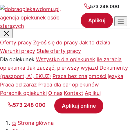
573 248 000
Aplikuj
Oferty pracy
Zgłoś się do pracy
Jak to działa
Warunki pracy
Stałe oferty pracy
Dla opiekunek
Wszystko dla opiekunek
Ile zarabia
opiekunka
Jak zacząć, pierwszy wyjazd
Dokumenty
(paszport, A1, EKUZ)
Praca bez znajomości języka
Praca od zaraz
Praca dla par opiekunów
Poradnik opiekunki
O nas
Kontakt
Aplikuj
573 248 000
Aplikuj online
Strona główna