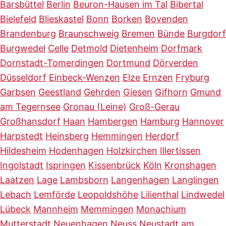
Barsbüttel
Berlin
Beuron-Hausen im Tal
Bibertal
Bielefeld
Blieskastel
Bonn
Borken
Bovenden
Brandenburg
Braunschweig
Bremen
Bünde
Burgdorf
Burgwedel
Celle
Detmold
Dietenheim
Dorfmark
Dornstadt-Tomerdingen
Dortmund
Dörverden
Düsseldorf
Einbeck-Wenzen
Elze
Ernzen
Fryburg
Garbsen
Geestland
Gehrden
Giesen
Gifhorn
Gmund
am Tegernsee
Gronau (Leine)
Groß-Gerau
Großhansdorf
Haan
Hambergen
Hamburg
Hannover
Harpstedt
Heinsberg
Hemmingen
Herdorf
Hildesheim
Hodenhagen
Holzkirchen
Illertissen
Ingolstadt
Ispringen
Kissenbrück
Köln
Kronshagen
Laatzen
Lage
Lambsborn
Langenhagen
Langlingen
Lebach
Lemförde
Leopoldshöhe
Lilienthal
Lindwedel
Lübeck
Mannheim
Memmingen
Monachium
Mutterstadt
Neuenhagen
Neuss
Neustadt am