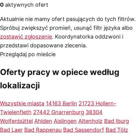
0
aktywnych ofert
Aktualnie nie mamy ofert pasujących do tych filtrów.
Spróbuj zwiększyć promień, usunąć filtr języka albo
zostawić zgłoszenie
. Koordynatorka oddzwoni i
przedstawi dopasowane zlecenia.
Przeglądaj po mieście
Oferty pracy w opiece według
lokalizacji
Wszystkie miasta
14163 Berlin
21723 Hollern-
Twielenfleth
27442 Gnarrenburg
38304
Wolfenbüttel
Ahlden
Aislingen
Altenholz
Bad Iburg
Bad Laer
Bad Rappenau
Bad Sassendorf
Bad Tölz